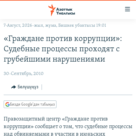
Линктер
Мазмунга
өтүңүз
7-Август, 2026-жыл, жума, Бишкек убактысы 19:01
Навигацияга
ЖАҢЫЛЫКТАР
өтүңүз
«Граждане против коррупции»:
КЫРГЫЗСТАН
Издөөгө
Судебные процессы проходят с
салыңыз
ДҮЙНӨ
КЫРГЫЗСТАН
грубейшими нарушениями
УКРАИНА
САЯСАТ
ДҮЙНӨ
30-Сентябрь, 2010
АТАЙЫН ИЛИКТӨӨ
ЭКОНОМИКА
БОРБОР АЗИЯ
ТВ ПРОГРАММАЛАР
Бөлүшүңүз
МАДАНИЯТ
ПОДКАСТ
БҮГҮН АЗАТТЫКТА
Бизди Google'дан табыңыз
ӨЗГӨЧӨ ПИКИР
ЭКСПЕРТТЕР ТАЛДАЙТ
Правозащитный центр «Граждане против
БИЗ ЖАНА ДҮЙНӨ
Русский
коррупции» сообщает о том, что судебные процессы
ДАНИСТЕ
над обвиняемыми в участии в июньских