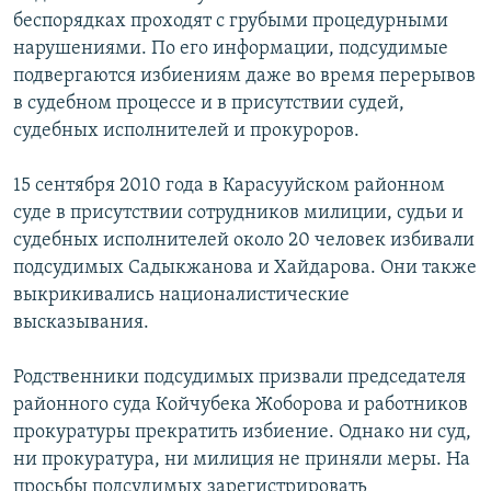
ОНЛАЙН ШЕРИНЕ
беспорядках проходят с грубыми процедурными
ЭЖЕ-СИҢДИЛЕР
нарушениями. По его информации, подсудимые
АЗАТТЫК+
подвергаются избиениям даже во время перерывов
ЫҢГАЙСЫЗ СУРООЛОР
в судебном процессе и в присутствии судей,
судебных исполнителей и прокуроров.
ЭЕ/АРнун бардык сайттары
15 сентября 2010 года в Карасууйском районном
суде в присутствии сотрудников милиции, судьи и
судебных исполнителей около 20 человек избивали
подсудимых Садыкжанова и Хайдарова. Они также
выкрикивались националистические
высказывания.
Родственники подсудимых призвали председателя
районного суда Койчубека Жоборова и работников
прокуратуры прекратить избиение. Однако ни суд,
ни прокуратура, ни милиция не приняли меры. На
просьбы подсудимых зарегистрировать