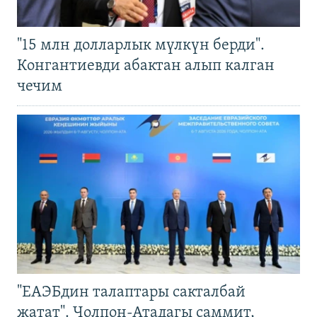
"15 млн долларлык мүлкүн берди".
Конгантиевди абактан алып калган
чечим
"ЕАЭБдин талаптары сакталбай
жатат". Чолпон-Атадагы саммит,