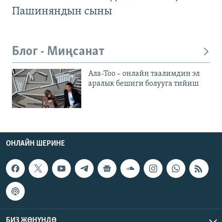
Пашиняндын сыны
Блог - Миңсанат
Ала-Тоо – онлайн таалимдин эл
аралык бешиги болууга тийиш
ОНЛАЙН ШЕРИНЕ
БИЗ ЖӨНҮНДӨ