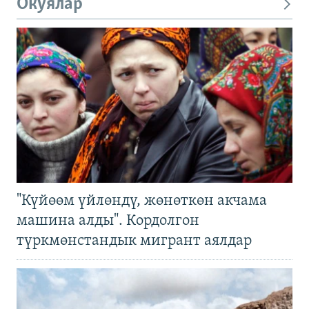
Окуялар
"Күйөөм үйлөндү, жөнөткөн акчама
машина алды". Кордолгон
түркмөнстандык мигрант аялдар