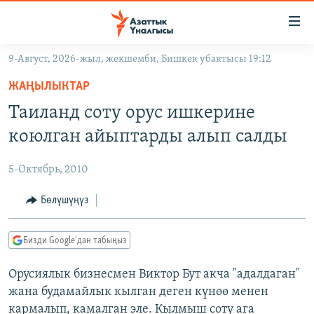
Линктер
Мазмунга
өтүңүз
9-Август, 2026-жыл, жекшемби, Бишкек убактысы 19:12
Навигацияга
ЖАҢЫЛЫКТАР
өтүңүз
ЖАҢЫЛЫКТАР
КЫРГЫЗСТАН
Издөөгө
Таиланд соту орус ишкерине
салыңыз
ДҮЙНӨ
КЫРГЫЗСТАН
коюлган айыптарды алып салды
УКРАИНА
САЯСАТ
ДҮЙНӨ
5-Октябрь, 2010
АТАЙЫН ИЛИКТӨӨ
ЭКОНОМИКА
БОРБОР АЗИЯ
ТВ ПРОГРАММАЛАР
Бөлүшүңүз
МАДАНИЯТ
ПОДКАСТ
БҮГҮН АЗАТТЫКТА
Бизди Google'дан табыңыз
ӨЗГӨЧӨ ПИКИР
ЭКСПЕРТТЕР ТАЛДАЙТ
Орусиялык бизнесмен Виктор Бут акча "адалдаган"
БИЗ ЖАНА ДҮЙНӨ
Русский
жана будамайлык кылган деген күнөө менен
ДАНИСТЕ
кармалып, камалган эле. Кылмыш соту ага