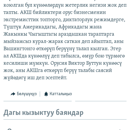
коюлган бул күнөөлөрдүн жетерлик негизи жок деп
ОНЛАЙН ШЕРИНЕ
ЭЖЕ-СИҢДИЛЕР
тапты. АКШ бийликтери орус бизнесменин
АЗАТТЫК+
экстремисттик топторго, диктаторлук режимдерге,
ЫҢГАЙСЫЗ СУРООЛОР
Түштүк Америкадагы, Африкадагы жана
Жакынкы Чыгыштагы араздашкан тараптарга
мыйзамсыз курал-жарак саткан деп айыптап, аны
ЭЕ/АРнун бардык сайттары
Вашингтонго өткөрүп берүүнү талап кылган. Эгер
ал АКШда күнөөлүү деп табылса, өмүр бою түрмөгө
кесилиши мүмкүн. Орусия Виктор Буттун күнөөсү
жок, аны АКШга өткөрүп берүү талабы саясий
жүйөдөгү иш деп эсептейт.
Бөлүшүңүз
Катталыңыз
Дагы кызыктуу баяндар