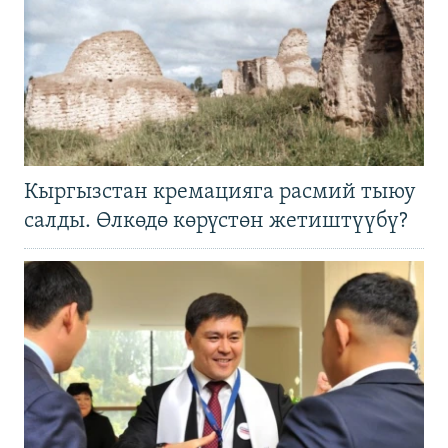
Кыргызстан кремацияга расмий тыюу
салды. Өлкөдө көрүстөн жетиштүүбү?