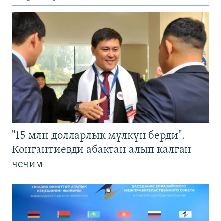
"15 млн долларлык мүлкүн берди".
Конгантиевди абактан алып калган
чечим