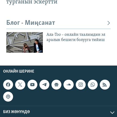
турганын эскертти
Блог - Миңсанат
Ала-Тоо – онлайн таалимдин эл
аралык бешиги болууга тийиш
ОНЛАЙН ШЕРИНЕ
БИЗ ЖӨНҮНДӨ