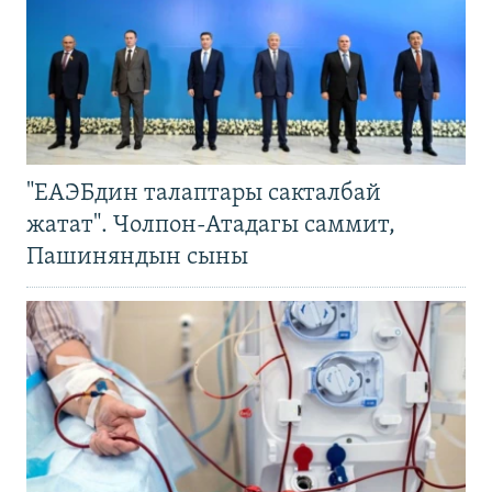
"ЕАЭБдин талаптары сакталбай
жатат". Чолпон-Атадагы саммит,
Пашиняндын сыны