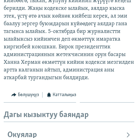
кийбөөгө, тыкан, жупуну кийинип жүрүүгө кеңеш
ОНЛАЙН ШЕРИНЕ
ЭЖЕ-СИҢДИЛЕР
берилди. Жаңы кодекске ылайык, аялдар кыска
этек, үстү өтө ачык көйнөк кийбеш керек, ал эми
АЗАТТЫК+
баалуу зергер буюмдарын күйөөдөгү аялдар гана
ЫҢГАЙСЫЗ СУРООЛОР
тагынса ылайык. 5-октябрда бир журналистти
ылайыксыз кийимчен деп өкмөттүк имаратка
киргизбей коюшкан. Бирок президенттик
ЭЕ/АРнун бардык сайттары
администрациянын жетекчисинин орун басары
Ханна Херман өкмөттүн кийим кодекси мезгилден
артта калганын айтып, администрация аны
аткарбай тургандыгын билдирди.
Бөлүшүңүз
Катталыңыз
Дагы кызыктуу баяндар
Окуялар