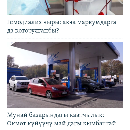
Гемодиализ чыры: акча маркумдарга
да которулганбы?
Мунай базарындагы каатчылык:
Өкмөт күйүүчү май дагы кымбаттай