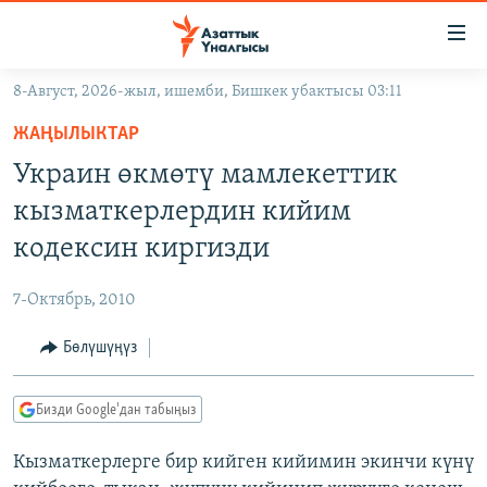
Линктер
Мазмунга
өтүңүз
8-Август, 2026-жыл, ишемби, Бишкек убактысы 03:11
Навигацияга
ЖАҢЫЛЫКТАР
өтүңүз
ЖАҢЫЛЫКТАР
КЫРГЫЗСТАН
Издөөгө
Украин өкмөтү мамлекеттик
салыңыз
ДҮЙНӨ
КЫРГЫЗСТАН
кызматкерлердин кийим
УКРАИНА
САЯСАТ
ДҮЙНӨ
кодексин киргизди
АТАЙЫН ИЛИКТӨӨ
ЭКОНОМИКА
БОРБОР АЗИЯ
7-Октябрь, 2010
ТВ ПРОГРАММАЛАР
МАДАНИЯТ
Бөлүшүңүз
ПОДКАСТ
БҮГҮН АЗАТТЫКТА
ӨЗГӨЧӨ ПИКИР
ЭКСПЕРТТЕР ТАЛДАЙТ
Бизди Google'дан табыңыз
БИЗ ЖАНА ДҮЙНӨ
Русский
Кызматкерлерге бир кийген кийимин экинчи күнү
ДАНИСТЕ