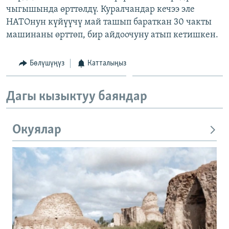
чыгышында өрттөлдү. Куралчандар кечээ эле
ОНЛАЙН ШЕРИНЕ
ЭЖЕ-СИҢДИЛЕР
НАТОнун күйүүчү май ташып бараткан 30 чакты
АЗАТТЫК+
машинаны өрттөп, бир айдоочуну атып кетишкен.
ЫҢГАЙСЫЗ СУРООЛОР
Бөлүшүңүз
Катталыңыз
ЭЕ/АРнун бардык сайттары
Дагы кызыктуу баяндар
Окуялар