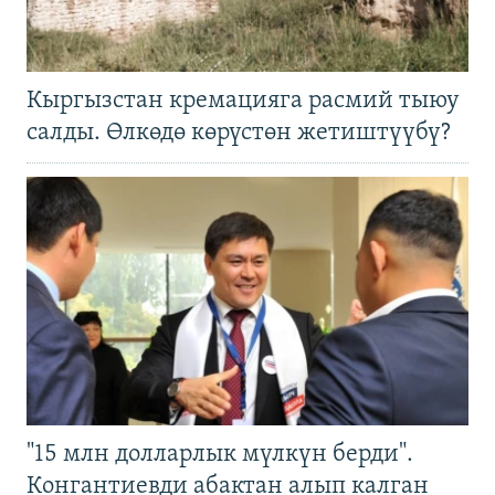
Кыргызстан кремацияга расмий тыюу
салды. Өлкөдө көрүстөн жетиштүүбү?
"15 млн долларлык мүлкүн берди".
Конгантиевди абактан алып калган