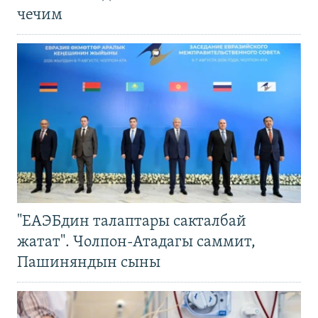
чечим
"ЕАЭБдин талаптары сакталбай
жатат". Чолпон-Атадагы саммит,
Пашиняндын сыны