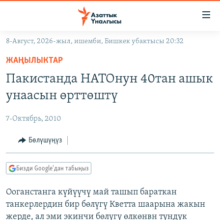
Линктер
Мазмунга
өтүңүз
8-Август, 2026-жыл, ишемби, Бишкек убактысы 20:32
Навигацияга
ЖАҢЫЛЫКТАР
өтүңүз
ЖАҢЫЛЫКТАР
КЫРГЫЗСТАН
Издөөгө
Пакистанда НАТОнун 40тан ашык
салыңыз
ДҮЙНӨ
КЫРГЫЗСТАН
унаасын өрттөштү
УКРАИНА
САЯСАТ
ДҮЙНӨ
7-Октябрь, 2010
АТАЙЫН ИЛИКТӨӨ
ЭКОНОМИКА
БОРБОР АЗИЯ
ТВ ПРОГРАММАЛАР
Бөлүшүңүз
МАДАНИЯТ
ПОДКАСТ
БҮГҮН АЗАТТЫКТА
Бизди Google'дан табыңыз
ӨЗГӨЧӨ ПИКИР
ЭКСПЕРТТЕР ТАЛДАЙТ
Ооганстанга күйүүчү май ташып бараткан
БИЗ ЖАНА ДҮЙНӨ
Русский
танкерлердин бир бөлүгү Кветта шаарына жакын
ДАНИСТЕ
жерде, ал эми экинчи бөлүгү өлкөнвн түндүк