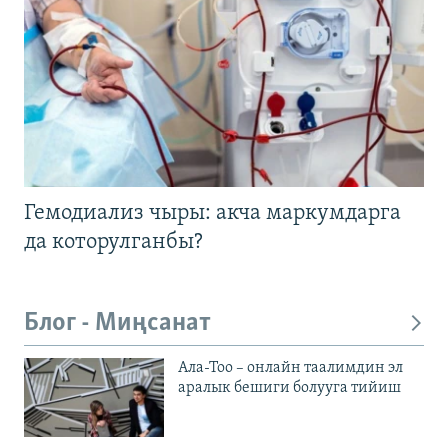
Гемодиализ чыры: акча маркумдарга
да которулганбы?
Блог - Миңсанат
Ала-Тоо – онлайн таалимдин эл
аралык бешиги болууга тийиш