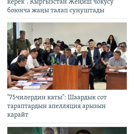
керек". Кыргызстан Жеңиш чокусу
боюнча жаңы талап сунуштады
"75чилердин каты": Шаардык сот
тараптардын апелляция арызын
карайт