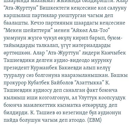
шаарында маалымат жыйында билдиришти. Алар
ОНЛАЙН ШЕРИНЕ
ЭЖЕ-СИҢДИЛЕР
“Ата-Журттун” Бишкектеги кеңсесине кол салууну
каршылаш партиялар уюштурган чагым деп
АЗАТТЫК+
баалашты. Кечээ партиянын шаардагы кеңсесине
ЫҢГАЙСЫЗ СУРООЛОР
“Мекен шейиттери” менен “Айкөл Ала-Тоо”
уюмунун жүзгө чукул өкүлү кирип барып, буюм-
тайымдарды талкалап, үгүт материалдарды
ЭЕ/АРнун бардык сайттары
өрттөшкөн. Алар "Ата-Журттун" лидери Камчыбек
Ташиевдики делген аудио-видеодо мурунку
президент Курманбек Бакиевди алып келүү
тууралуу сөз болгонуна нааразыланышкан. Башкы
прокурор Кубатбек Байболов “Азаттыкка” К.
Ташиевдин аудиосу деп саналган факт боюнча
кылмыш иши козголгонун, ал Улуттук коопсуздук
боюнча мамлекеттик кызматка өткөрүлдү, деп
билдирди. К. Ташиев өз кезегинде бул аудионун
пайда болушун чагым деп атоодо. (EBM)