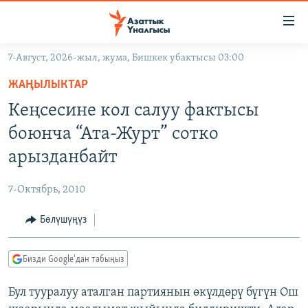
Линктер
Мазмунга
өтүңүз
7-Август, 2026-жыл, жума, Бишкек убактысы 03:00
Навигацияга
ЖАҢЫЛЫКТАР
өтүңүз
ЖАҢЫЛЫКТАР
КЫРГЫЗСТАН
Издөөгө
Кеңсесине кол салуу фактысы
салыңыз
ДҮЙНӨ
КЫРГЫЗСТАН
боюнча “Ата-Журт” сотко
УКРАИНА
САЯСАТ
ДҮЙНӨ
арызданбайт
АТАЙЫН ИЛИКТӨӨ
ЭКОНОМИКА
БОРБОР АЗИЯ
7-Октябрь, 2010
ТВ ПРОГРАММАЛАР
МАДАНИЯТ
Бөлүшүңүз
ПОДКАСТ
БҮГҮН АЗАТТЫКТА
ӨЗГӨЧӨ ПИКИР
ЭКСПЕРТТЕР ТАЛДАЙТ
Бизди Google'дан табыңыз
БИЗ ЖАНА ДҮЙНӨ
Русский
Бул тууралуу аталган партиянын өкүлдөрү бүгүн Ош
ДАНИСТЕ