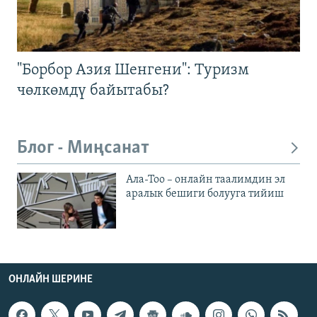
"Борбор Азия Шенгени": Туризм
чөлкөмдү байытабы?
Блог - Миңсанат
Ала-Тоо – онлайн таалимдин эл
аралык бешиги болууга тийиш
ОНЛАЙН ШЕРИНЕ