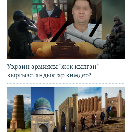
Украин армиясы "жок кылган"
кыргызстандыктар кимдер?