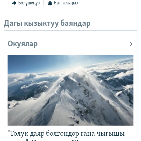
Бөлүшүңүз
Катталыңыз
Дагы кызыктуу баяндар
Окуялар
"Толук даяр болгондор гана чыгышы