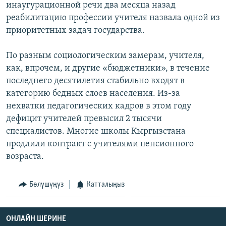
инаугурационной речи два месяца назад
ОНЛАЙН ШЕРИНЕ
ЭЖЕ-СИҢДИЛЕР
реабилитацию профессии учителя назвала одной из
АЗАТТЫК+
приоритетных задач государства.
ЫҢГАЙСЫЗ СУРООЛОР
По разным социологическим замерам, учителя,
как, впрочем, и другие «бюджетники», в течение
ЭЕ/АРнун бардык сайттары
последнего десятилетия стабильно входят в
категорию бедных слоев населения. Из-за
нехватки педагогических кадров в этом году
дефицит учителей превысил 2 тысячи
специалистов. Многие школы Кыргызстана
продлили контракт с учителями пенсионного
возраста.
Бөлүшүңүз
Катталыңыз
ОНЛАЙН ШЕРИНЕ