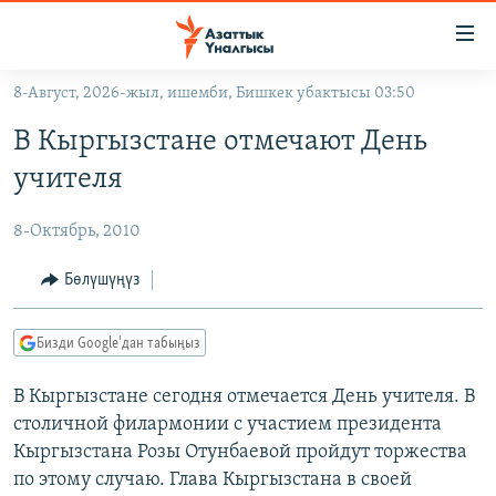
Линктер
Мазмунга
өтүңүз
8-Август, 2026-жыл, ишемби, Бишкек убактысы 03:50
Навигацияга
ЖАҢЫЛЫКТАР
өтүңүз
В Кыргызстане отмечают День
КЫРГЫЗСТАН
Издөөгө
учителя
салыңыз
ДҮЙНӨ
КЫРГЫЗСТАН
8-Октябрь, 2010
УКРАИНА
САЯСАТ
ДҮЙНӨ
АТАЙЫН ИЛИКТӨӨ
ЭКОНОМИКА
БОРБОР АЗИЯ
Бөлүшүңүз
ТВ ПРОГРАММАЛАР
МАДАНИЯТ
Бизди Google'дан табыңыз
ПОДКАСТ
БҮГҮН АЗАТТЫКТА
В Кыргызстане сегодня отмечается День учителя. В
ӨЗГӨЧӨ ПИКИР
ЭКСПЕРТТЕР ТАЛДАЙТ
столичной филармонии с участием президента
БИЗ ЖАНА ДҮЙНӨ
Кыргызстана Розы Отунбаевой пройдут торжества
Русский
ДАНИСТЕ
по этому случаю. Глава Кыргызстана в своей