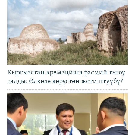
Кыргызстан кремацияга расмий тыюу
салды. Өлкөдө көрүстөн жетиштүүбү?