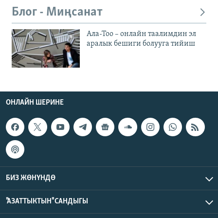
Блог - Миңсанат
Ала-Тоо – онлайн таалимдин эл
аралык бешиги болууга тийиш
ОНЛАЙН ШЕРИНЕ
БИЗ ЖӨНҮНДӨ
"АЗАТТЫКТЫН" САНДЫГЫ