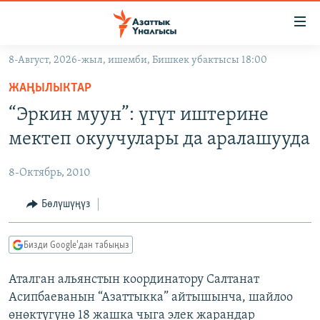
Линктер
Мазмунга
өтүңүз
8-Август, 2026-жыл, ишемби, Бишкек убактысы 18:00
Навигацияга
ЖАҢЫЛЫКТАР
өтүңүз
ЖАҢЫЛЫКТАР
КЫРГЫЗСТАН
Издөөгө
“Эркин муун”: үгүт иштерине
салыңыз
ДҮЙНӨ
КЫРГЫЗСТАН
мектеп окуучулары да аралашууда
УКРАИНА
САЯСАТ
ДҮЙНӨ
8-Октябрь, 2010
АТАЙЫН ИЛИКТӨӨ
ЭКОНОМИКА
БОРБОР АЗИЯ
ТВ ПРОГРАММАЛАР
Бөлүшүңүз
МАДАНИЯТ
ПОДКАСТ
БҮГҮН АЗАТТЫКТА
Бизди Google'дан табыңыз
ӨЗГӨЧӨ ПИКИР
ЭКСПЕРТТЕР ТАЛДАЙТ
Аталган альянстын координатору Салтанат
БИЗ ЖАНА ДҮЙНӨ
Русский
Асипбаеванын “Азаттыкка” айтышынча, шайлоо
ДАНИСТЕ
өнөктүгүнө 18 жашка чыга элек жарандар