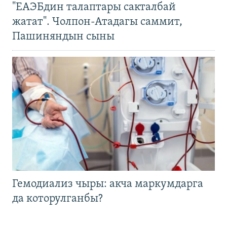
"ЕАЭБдин талаптары сакталбай
жатат". Чолпон-Атадагы саммит,
Пашиняндын сыны
Гемодиализ чыры: акча маркумдарга
да которулганбы?