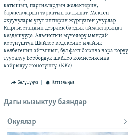
катышып, партиялардын желектерин,
ОНЛАЙН ШЕРИНЕ
ЭЖЕ-СИҢДИЛЕР
баракчаларын таркатып жатышат. Мектеп
АЗАТТЫК+
окуучулары үгүт иштерин жүргүзгөн учурлар
ЫҢГАЙСЫЗ СУРООЛОР
Кыргызстандын дээрлик бардык аймактарында
кездешүүдө. Альянстын мүчөлөрү мындай
көрүнүштүн Шайлоо кодексине ылайык
ЭЕ/АРнун бардык сайттары
келбегенин айтышып, бул факт боюнча чара көрүү
тууралуу Борбордук шайлоо комиссиясына
кайрылуу жөнөтүштү. (KKs)
Бөлүшүңүз
Катталыңыз
Дагы кызыктуу баяндар
Окуялар