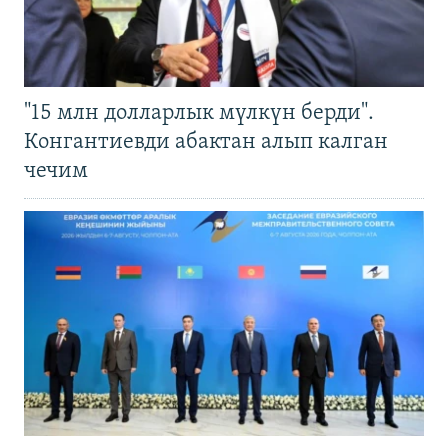
"15 млн долларлык мүлкүн берди".
Конгантиевди абактан алып калган
чечим