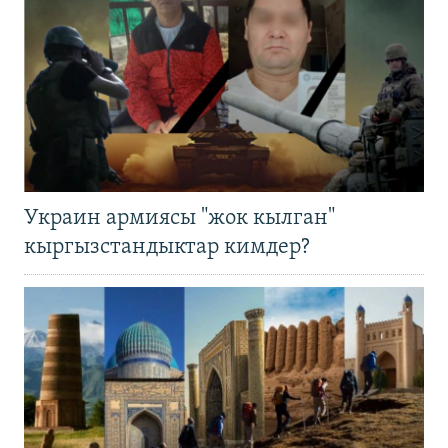
Украин армиясы "жок кылган"
кыргызстандыктар кимдер?