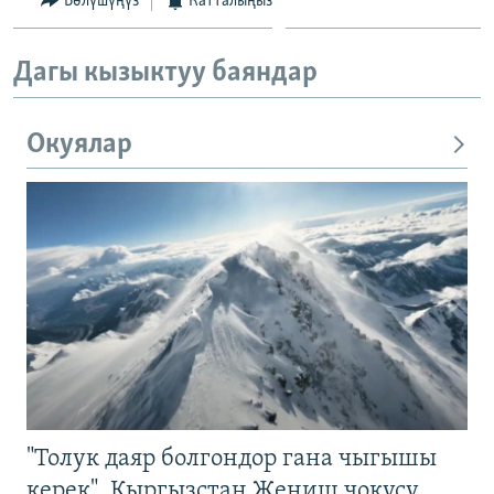
Бөлүшүңүз
Катталыңыз
Дагы кызыктуу баяндар
Окуялар
"Толук даяр болгондор гана чыгышы
керек". Кыргызстан Жеңиш чокусу