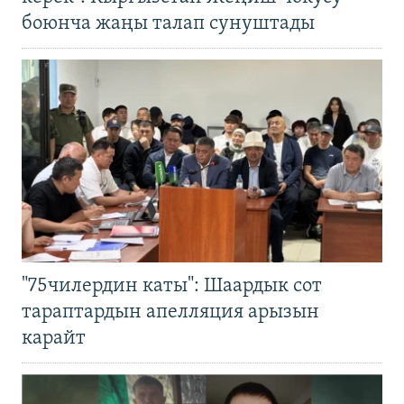
боюнча жаңы талап сунуштады
"75чилердин каты": Шаардык сот
тараптардын апелляция арызын
карайт