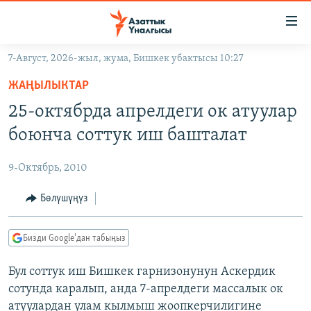
Линктер
Мазмунга
өтүңүз
7-Август, 2026-жыл, жума, Бишкек убактысы 10:27
Навигацияга
ЖАҢЫЛЫКТАР
өтүңүз
ЖАҢЫЛЫКТАР
КЫРГЫЗСТАН
Издөөгө
25-октябрда апрелдеги ок атуулар
салыңыз
ДҮЙНӨ
КЫРГЫЗСТАН
боюнча соттук иш башталат
УКРАИНА
САЯСАТ
ДҮЙНӨ
9-Октябрь, 2010
АТАЙЫН ИЛИКТӨӨ
ЭКОНОМИКА
БОРБОР АЗИЯ
ТВ ПРОГРАММАЛАР
Бөлүшүңүз
МАДАНИЯТ
ПОДКАСТ
БҮГҮН АЗАТТЫКТА
Бизди Google'дан табыңыз
ӨЗГӨЧӨ ПИКИР
ЭКСПЕРТТЕР ТАЛДАЙТ
Бул соттук иш Бишкек гарнизонунун Аскердик
БИЗ ЖАНА ДҮЙНӨ
Русский
сотунда каралып, анда 7-апрелдеги массалык ок
ДАНИСТЕ
атуулардан улам кылмыш жоопкерчилигине