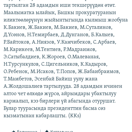
тартылган 28 адамдын иши текшерүүдөн өтөт.
ОНЛАЙН ШЕРИНЕ
ЭЖЕ-СИҢДИЛЕР
Маалыматка ылайык, Башкы прокуратуранын
АЗАТТЫК+
иликтөөлөрүнүн жыйынтыгында кылмыш жообуна
ЫҢГАЙСЫЗ СУРООЛОР
К.Бакиев, Ж.Бакиев, М.Бакиев, М.Суталинов,
Д.Үсөнов, Н.Темирбаев, Д.Дунганов, Б.Калыев,
Р.Байтоков, А.Ниязов, У.Камчибеков, С.Арбаев,
ЭЕ/АРнун бардык сайттары
М.Карикеев, М.Тентиев, Р.Мадраимов,
Э.Сатыбалдиев, К.Жороев, О.Малеваная,
Н.Турсункулов, С.Цигельников, К.Кадыров,
О.Ребенок, М.Исаков, Т.Попов, Ж.Бабаибраимов,
Т.Мамбетов, Эсенбай Байиш уулу жана
А.Жолдошалиев тартылууда. 28 адамдын ичинен
алтоо чет өлкөдө жүрсө, айрымдары убактылуу
кармалып, кээ бирлери үй абагында отурушат.
Булар туурасында президенттин басма сөз
кызматынан кабарлашты. (KKs)