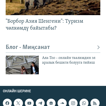
"Борбор Азия Шенгени": Туризм
чөлкөмдү байытабы?
Блог - Миңсанат
Ала-Тоо – онлайн таалимдин эл
аралык бешиги болууга тийиш
ОНЛАЙН ШЕРИНЕ