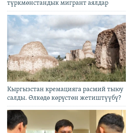
түркмөнстандык мигрант аялдар
Кыргызстан кремацияга расмий тыюу
салды. Өлкөдө көрүстөн жетиштүүбү?