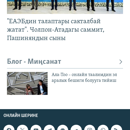
"ЕАЭБдин талаптары сакталбай
жатат". Чолпон-Атадагы саммит,
Пашиняндын сыны
Блог - Миңсанат
Ала-Тоо – онлайн таалимдин эл
аралык бешиги болууга тийиш
ОНЛАЙН ШЕРИНЕ