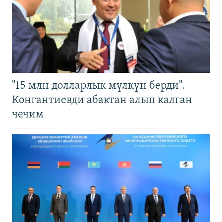
"15 млн долларлык мүлкүн берди".
Конгантиевди абактан алып калган
чечим