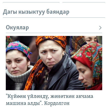
Дагы кызыктуу баяндар
Окуялар
"Күйөөм үйлөндү, жөнөткөн акчама
машина алды". Кордолгон