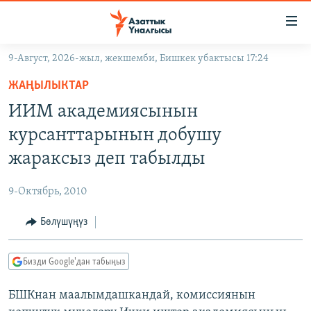
Линктер
Мазмунга
өтүңүз
9-Август, 2026-жыл, жекшемби, Бишкек убактысы 17:24
Навигацияга
ЖАҢЫЛЫКТАР
өтүңүз
ЖАҢЫЛЫКТАР
КЫРГЫЗСТАН
Издөөгө
ИИМ академиясынын
салыңыз
ДҮЙНӨ
КЫРГЫЗСТАН
курсанттарынын добушу
УКРАИНА
САЯСАТ
ДҮЙНӨ
жараксыз деп табылды
АТАЙЫН ИЛИКТӨӨ
ЭКОНОМИКА
БОРБОР АЗИЯ
9-Октябрь, 2010
ТВ ПРОГРАММАЛАР
МАДАНИЯТ
Бөлүшүңүз
ПОДКАСТ
БҮГҮН АЗАТТЫКТА
ӨЗГӨЧӨ ПИКИР
ЭКСПЕРТТЕР ТАЛДАЙТ
Бизди Google'дан табыңыз
БИЗ ЖАНА ДҮЙНӨ
Русский
БШКнан маалымдашкандай, комиссиянын
ДАНИСТЕ