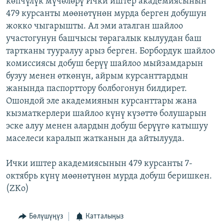
көпчүлүк мүчөлөрү Ички иштер академиясынын
ОНЛАЙН ШЕРИНЕ
ЭЖЕ-СИҢДИЛЕР
479 курсанты мөөнөтүнөн мурда берген добушун
жокко чыгарышты. Ал эми аталган шайлоо
АЗАТТЫК+
участогунун башчысы төрагалык кылуудан баш
ЫҢГАЙСЫЗ СУРООЛОР
тартканы тууралуу арыз берген. Борбордук шайлоо
комиссиясы добуш берүү шайлоо мыйзамдарын
бузуу менен өткөнүн, айрым курсанттардын
ЭЕ/АРнун бардык сайттары
жанында паспорттору болбогонун билдирет.
Ошондой эле академиянын курсанттары жана
кызматкерлери шайлоо күнү күзөттө болушарын
эске алуу менен алардын добуш берүүгө катышуу
маселеси каралып жатканын да айтылууда.
Ички иштер академиясынын 479 курсанты 7-
октябрь күнү мөөнөтүнөн мурда добуш беришкен.
(ZKo)
Бөлүшүңүз
Катталыңыз