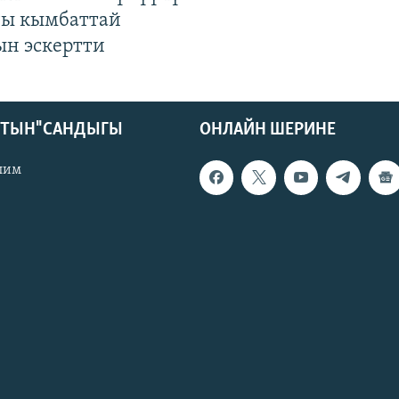
гы кымбаттай
ын эскертти
КТЫН" САНДЫГЫ
ОНЛАЙН ШЕРИНЕ
лим