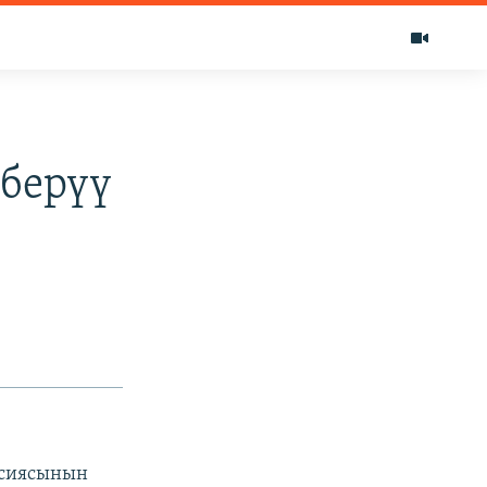
берүү
ссиясынын