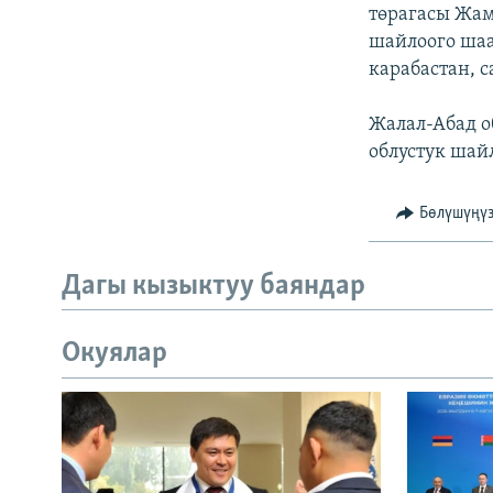
ЭЖЕ-СИҢДИЛЕР
төрагасы Жа
шайлоого ша
АЗАТТЫК+
карабастан, с
ЫҢГАЙСЫЗ СУРООЛОР
Жалал-Абад о
облустук шай
Бөлүшүңү
Дагы кызыктуу баяндар
Окуялар