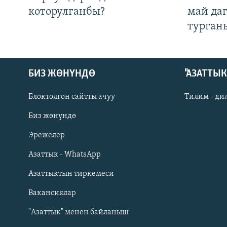
которулганбы?
май да
турган
БИЗ ЖӨНҮНДӨ
"АЗАТТЫ
Блоктолгон сайтты ачуу
Тилим - ди
Биз жөнүндө
Русский
Эрежелер
Азаттык - WhatsApp
ОНЛАЙН ШЕРИНЕ
Азаттыктын тиркемеси
Вакансиялар
"Азаттык" менен байланыш