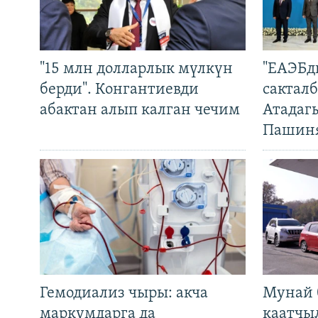
"15 млн долларлык мүлкүн
"ЕАЭБд
берди". Конгантиевди
сакталб
абактан алып калган чечим
Атадаг
Пашин
Гемодиализ чыры: акча
Мунай 
маркумдарга да
каатчы