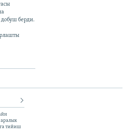
гасы
на
 добуш берди.
арлашты
айн
 аралык
га тийиш