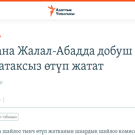
Р
на Жалал-Абадда добуш 
атаксыз өтүп жатат
10
з
ан табыңыз
 шайлоо тынч өтүп жатканын шаардык шайлоо коми