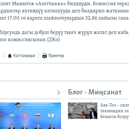
мшит Мамытов «Азаттыкка» билдирди. Комиссия төра
ардыктар активдүү катышууда деп билдирип жатканы
аат 17:00 гө карата шайлоочулардын 32,86 пайызы гана
блусунда дагы добуш берүү тынч жүрүп жатат деп каб
лоо комиссиясынан.(ZKo)
з
Катталыңыз
Принтер
Блог - Миңсанат
Ала-Тоо – онл
таалимдин эл
бешиги болуу