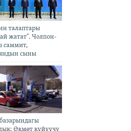
ин талаптары
ай жатат". Чолпон-
ы саммит,
яндын сыны
базарындагы
лык: Өкмөт күйүүчү