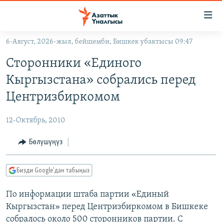
Линктер
Мазмунга
өтүңүз
6-Август, 2026-жыл, бейшемби, Бишкек убактысы 09:47
Навигацияга
ЖАҢЫЛЫКТАР
өтүңүз
Сторонники «Единого
КЫРГЫЗСТАН
Издөөгө
Кыргызстана» собрались перед
салыңыз
ДҮЙНӨ
КЫРГЫЗСТАН
Центризбиркомом
УКРАИНА
САЯСАТ
ДҮЙНӨ
12-Октябрь, 2010
АТАЙЫН ИЛИКТӨӨ
ЭКОНОМИКА
БОРБОР АЗИЯ
ТВ ПРОГРАММАЛАР
Бөлүшүңүз
МАДАНИЯТ
ПОДКАСТ
БҮГҮН АЗАТТЫКТА
Бизди Google'дан табыңыз
ӨЗГӨЧӨ ПИКИР
ЭКСПЕРТТЕР ТАЛДАЙТ
По информации штаба партии «Единый
БИЗ ЖАНА ДҮЙНӨ
Русский
Кыргызстан» перед Центризбиркомом в Бишкеке
ДАНИСТЕ
собралось около 500 сторонников партии. С