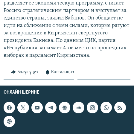
разделяет ее экономическую программу, считает
ОНЛАЙН ШЕРИНЕ
ЭЖЕ-СИҢДИЛЕР
Россию стратегическим партнером и выступает за
АЗАТТЫК+
единство страны, заявил Бабанов. Он обещает не
идти на сближение с теми силами, которые ратуют
ЫҢГАЙСЫЗ СУРООЛОР
за возвращение в Кыргызстан свергнутого
президента Бакиева. По данным ЦИК, партия
ЭЕ/АРнун бардык сайттары
«Республика» занимает 4-ое место на прошедших
выборах в парламент Кыргызстана.
Бөлүшүңүз
Катталыңыз
ОНЛАЙН ШЕРИНЕ