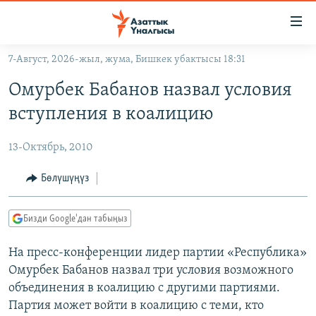
Линктер
Мазмунга
өтүңүз
7-Август, 2026-жыл, жума, Бишкек убактысы 18:31
Навигацияга
ЖАҢЫЛЫКТАР
өтүңүз
Омурбек Бабанов назвал условия
КЫРГЫЗСТАН
Издөөгө
вступления в коалицию
салыңыз
ДҮЙНӨ
КЫРГЫЗСТАН
13-Октябрь, 2010
УКРАИНА
САЯСАТ
ДҮЙНӨ
АТАЙЫН ИЛИКТӨӨ
ЭКОНОМИКА
БОРБОР АЗИЯ
Бөлүшүңүз
ТВ ПРОГРАММАЛАР
МАДАНИЯТ
Бизди Google'дан табыңыз
ПОДКАСТ
БҮГҮН АЗАТТЫКТА
На пресс-конференции лидер партии «Республика»
ӨЗГӨЧӨ ПИКИР
ЭКСПЕРТТЕР ТАЛДАЙТ
Омурбек Бабанов назвал три условия возможного
БИЗ ЖАНА ДҮЙНӨ
объединения в коалицию с другими партиями.
Русский
ДАНИСТЕ
Партия может войти в коалицию с теми, кто