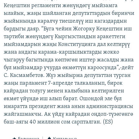
Кеңештин регламенти жөнүндөгү мыйзамга
ОНЛАЙН ШЕРИНЕ
ЭЖЕ-СИҢДИЛЕР
ылайык, жаңы шайланган депутаттардын биринчи
АЗАТТЫК+
жыйынында каралчу тиешелүү иш кагаздардын
ЫҢГАЙСЫЗ СУРООЛОР
бардыгы даяр. “Буга чейин Жогорку Кеңештин иш
тартиби жөнүндөгү Кыргызстандын аракеттеги
мыйзамдарын жаңы Конституцияга дал келтирүү
ЭЕ/АРнун бардык сайттары
жана андагы карама-каршылыктарды жокко
чыгаруу багытында көптөгөн иштер жасалды жана
бул мыйзамдар учурда өкмөттүн кароосунда”,-дейт
С. Касмамбетов. Жүз жыйырма депутаттан турган
жаңы парламент 7-апрелде талкаланып, бирок
кайрадан толугу менен калыбына келтирилген
өкмөт үйүндө иш алып барат. Ошондой эле бул
имаратта президент жана анын администрациясы
жайгашмакчы. Ак үйдү кайрадан оңдоп-түзөгөнгө
баш-аягы 40 миллион сом сарпталган. (ES)