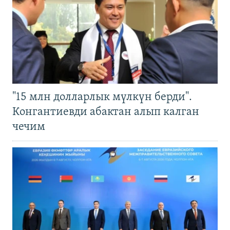
"15 млн долларлык мүлкүн берди".
Конгантиевди абактан алып калган
чечим