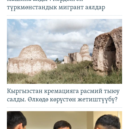
түркмөнстандык мигрант аялдар
Кыргызстан кремацияга расмий тыюу
салды. Өлкөдө көрүстөн жетиштүүбү?