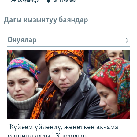
Бөлүшүңүз
Катталыңыз
Дагы кызыктуу баяндар
Окуялар
"Күйөөм үйлөндү, жөнөткөн акчама
машина алды". Кордолгон