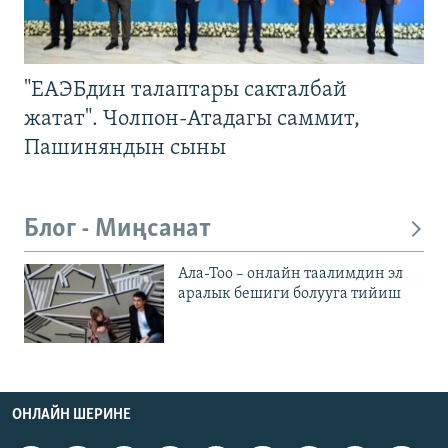
"ЕАЭБдин талаптары сакталбай
жатат". Чолпон-Атадагы саммит,
Пашиняндын сыны
Блог - Миңсанат
Ала-Тоо – онлайн таалимдин эл
аралык бешиги болууга тийиш
ОНЛАЙН ШЕРИНЕ