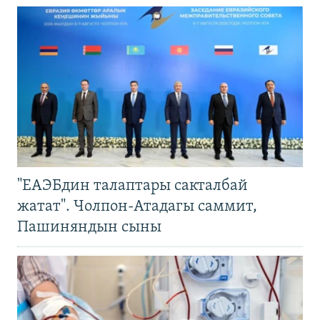
"ЕАЭБдин талаптары сакталбай
жатат". Чолпон-Атадагы саммит,
Пашиняндын сыны