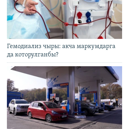
Гемодиализ чыры: акча маркумдарга
да которулганбы?