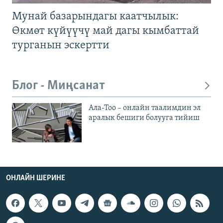
Мунай базарындагы каатчылык:
Өкмөт күйүүчү май дагы кымбаттай
турганын эскертти
Блог - Миңсанат
Ала-Тоо – онлайн таалимдин эл
аралык бешиги болууга тийиш
ОНЛАЙН ШЕРИНЕ