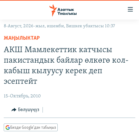
Линктер
Мазмунга
өтүңүз
8-Август, 2026-жыл, ишемби, Бишкек убактысы 10:37
Навигацияга
ЖАҢЫЛЫКТАР
өтүңүз
ЖАҢЫЛЫКТАР
КЫРГЫЗСТАН
Издөөгө
АКШ Мамлекеттик катчысы
салыңыз
ДҮЙНӨ
КЫРГЫЗСТАН
пакистандык байлар өлкөгө кол-
УКРАИНА
САЯСАТ
ДҮЙНӨ
кабыш кылуусу керек деп
АТАЙЫН ИЛИКТӨӨ
ЭКОНОМИКА
БОРБОР АЗИЯ
эсептейт
ТВ ПРОГРАММАЛАР
МАДАНИЯТ
15-Октябрь, 2010
ПОДКАСТ
БҮГҮН АЗАТТЫКТА
Бөлүшүңүз
ӨЗГӨЧӨ ПИКИР
ЭКСПЕРТТЕР ТАЛДАЙТ
БИЗ ЖАНА ДҮЙНӨ
Русский
Бизди Google'дан табыңыз
ДАНИСТЕ