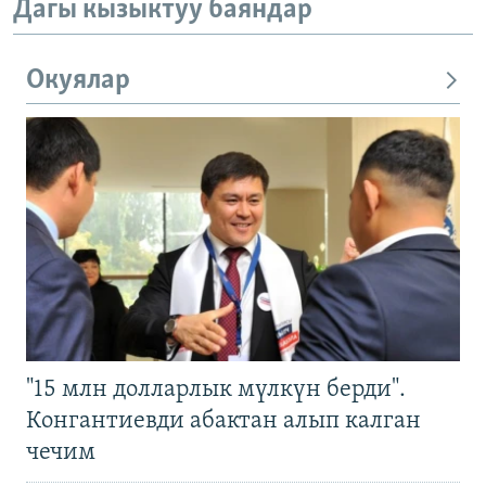
Дагы кызыктуу баяндар
Окуялар
"15 млн долларлык мүлкүн берди".
Конгантиевди абактан алып калган
чечим