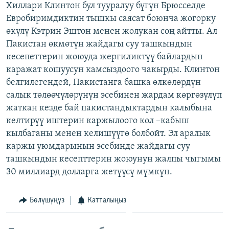
Хиллари Клинтон бул тууралуу бүгүн Брюсселде
ОНЛАЙН ШЕРИНЕ
ЭЖЕ-СИҢДИЛЕР
Евробиримдиктин тышкы саясат боюнча жогорку
АЗАТТЫК+
өкүлү Кэтрин Эштон менен жолукан соң айтты. Ал
Пакистан өкмөтүн жайдагы суу ташкындын
ЫҢГАЙСЫЗ СУРООЛОР
кесепеттерин жоюуда жергиликтүү байлардын
каражат кошуусун камсыздоого чакырды. Клинтон
ЭЕ/АРнун бардык сайттары
белгилегендей, Пакистанга башка өлкөлөрдүн
салык төлөөчүлөрүнүн эсебинен жардам көргөзүлүп
жаткан кезде бай пакистандыктардын калыбына
келтирүү иштерин каржылоого кол –кабыш
кылбаганы менен келишүүгө болбойт. Эл аралык
каржы уюмдарынын эсебинде жайдагы суу
ташкындын кесепттерин жоюунун жалпы чыгымы
30 миллиард долларга жетүүсү мүмкүн.
Бөлүшүңүз
Катталыңыз