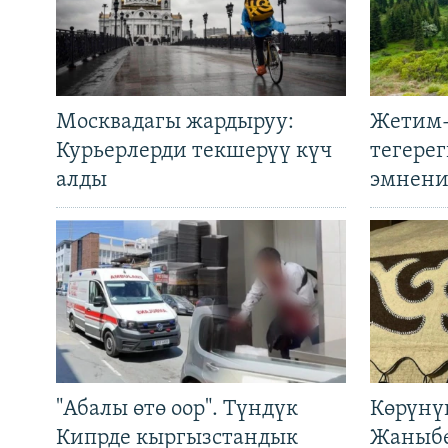
Москвадагы жардыруу:
Жетим-
Курьерлерди текшерүү күч
тегере
алды
эмнени
"Абалы өтө оор". Түндүк
Көрүнү
Кипрде кыргызстандык
Жаныбе