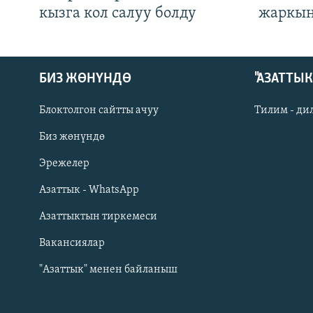
кызга кол салуу болду
жаркын
БИЗ ЖӨНҮНДӨ
"АЗАТТЫ
Блоктолгон сайтты ачуу
Тилим - ди
Биз жөнүндө
Русский
Эрежелер
Азаттык - WhatsApp
ОНЛАЙН ШЕРИНЕ
Азаттыктын тиркемеси
Вакансиялар
"Азаттык" менен байланыш
ЭЕ/АРнун бардык сайттары