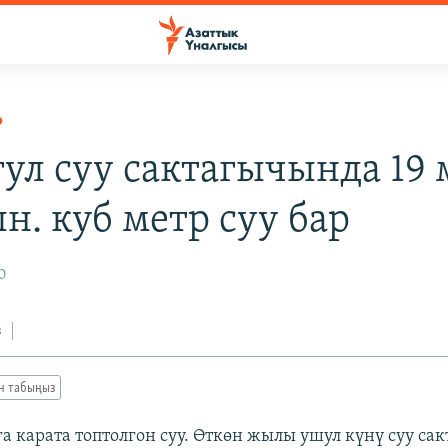
Р
гул суу сактагычында 19 
н. куб метр суу бар
0
з
ан табыңыз
га карата топтолгон суу. Өткөн жылы ушул күнү суу сак