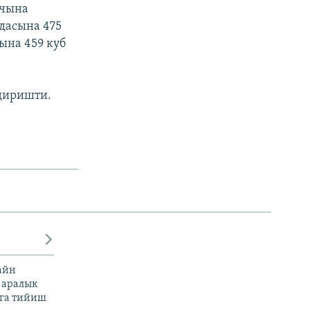
ычына
ндасына 475
ына 459 куб
лдиришти.
айн
 аралык
га тийиш