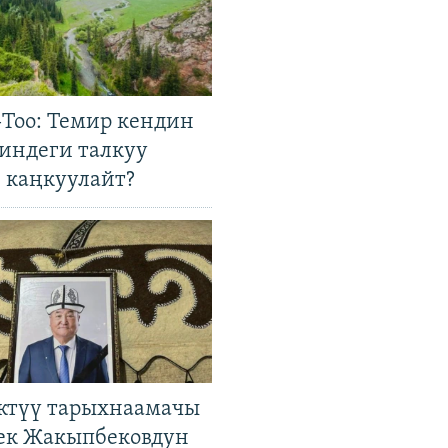
Тоо: Темир кендин
гиндеги талкуу
 каңкуулайт?
ктүү тарыхнаамачы
к Жакыпбековдун