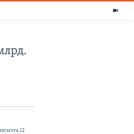
млрд.
тагычта 12