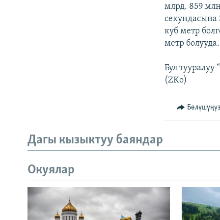
ЭЖЕ-СИҢДИЛЕР
млрд. 859 млн
секундасына 
АЗАТТЫК+
куб метр бол
ЫҢГАЙСЫЗ СУРООЛОР
метр болууда.
Бул тууралуу
(ZKo)
Бөлүшүңү
Дагы кызыктуу баяндар
Окуялар