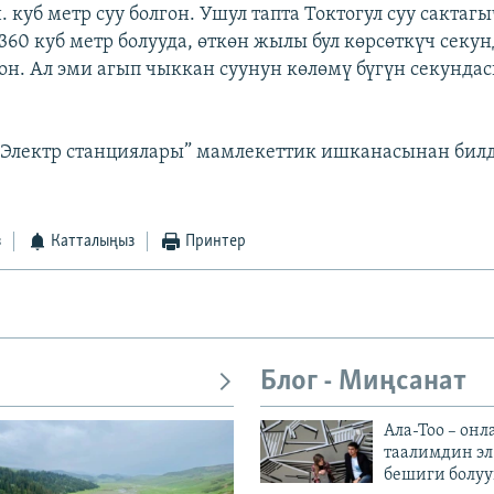
. куб метр суу болгон. Ушул тапта Токтогул суу сактаг
360 куб метр болууда, өткөн жылы бул көрсөткүч секу
гон. Ал эми агып чыккан суунун көлөмү бүгүн секундас
 “Электр станциялары” мамлекеттик ишканасынан би
з
Катталыңыз
Принтер
Блог - Миңсанат
Ала-Тоо – онл
таалимдин эл
бешиги болуу