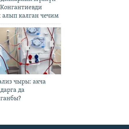
. Конгантиевди
н алып калган чечим
ализ чыры: акча
дарга да
лганбы?