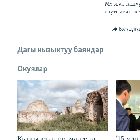
ЭЖЕ-СИҢДИЛЕР
М» жүк ташуу
спутнигин же
АЗАТТЫК+
ЫҢГАЙСЫЗ СУРООЛОР
Бөлүшүңү
Дагы кызыктуу баяндар
Окуялар
Кыргызстан кремацияга
"15 мл