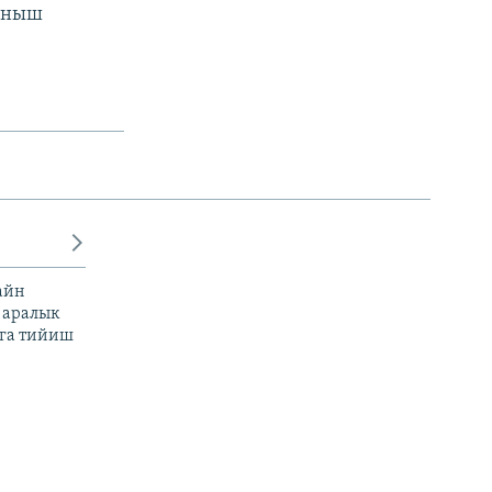
ланыш
айн
 аралык
га тийиш