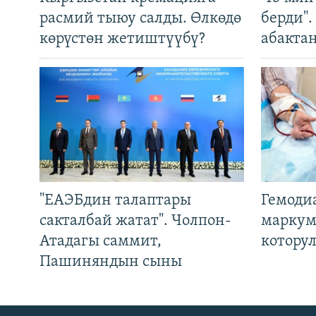
расмий тыюу салды. Өлкөдө
берди"
көрүстөн жетиштүүбү?
абакта
"ЕАЭБдин талаптары
Гемоди
сакталбай жатат". Чолпон-
маркум
Атадагы саммит,
котору
Пашиняндын сыны