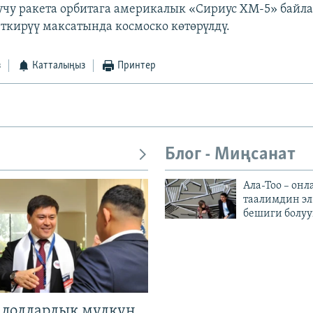
чу ракета орбитага америкалык «Сириус ХМ-5» бай
ткирүү максатында космоско көтөрүлдү.
з
Катталыңыз
Принтер
Блог - Миңсанат
Ала-Тоо – онл
таалимдин эл
бешиги болуу
н долларлык мүлкүн