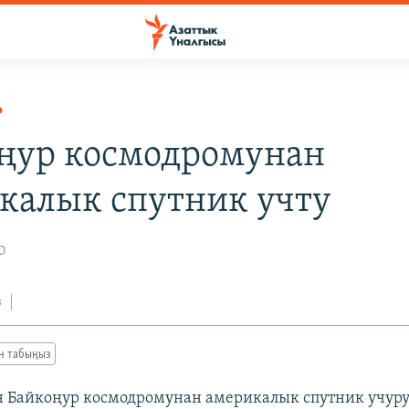
Р
ңур космодромунан
калык спутник учту
0
з
ан табыңыз
 Байкоңур космодромунан америкалык спутник учуру