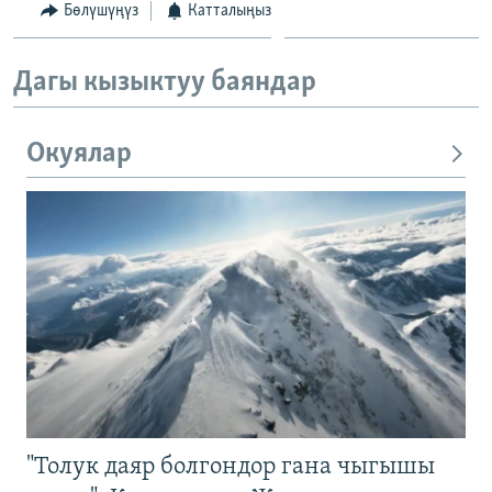
Бөлүшүңүз
Катталыңыз
Дагы кызыктуу баяндар
Окуялар
"Толук даяр болгондор гана чыгышы