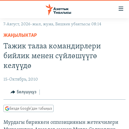
Линктер
Мазмунга
өтүңүз
7-Август, 2026-жыл, жума, Бишкек убактысы 08:14
Навигацияга
ЖАҢЫЛЫКТАР
өтүңүз
ЖАҢЫЛЫКТАР
КЫРГЫЗСТАН
Издөөгө
Тажик талаа командирлери
салыңыз
ДҮЙНӨ
КЫРГЫЗСТАН
бийлик менен сүйлөшүүгө
УКРАИНА
САЯСАТ
ДҮЙНӨ
келүүдө
АТАЙЫН ИЛИКТӨӨ
ЭКОНОМИКА
БОРБОР АЗИЯ
15-Октябрь, 2010
ТВ ПРОГРАММАЛАР
МАДАНИЯТ
Бөлүшүңүз
ПОДКАСТ
БҮГҮН АЗАТТЫКТА
ӨЗГӨЧӨ ПИКИР
ЭКСПЕРТТЕР ТАЛДАЙТ
Бизди Google'дан табыңыз
БИЗ ЖАНА ДҮЙНӨ
Русский
Мурдагы бириккен оппозициянын жетекчилери
ДАНИСТЕ