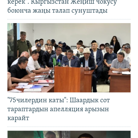
керек". Кыргызстан Жеңиш чокусу
боюнча жаңы талап сунуштады
"75чилердин каты": Шаардык сот
тараптардын апелляция арызын
карайт