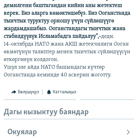
демилгени баштагандан кийин аны жетектеш
ОНЛАЙН ШЕРИНЕ
ЭЖЕ-СИҢДИЛЕР
керек. Биз аларга көмөктөшөбүз. Биз Ооганстанда
АЗАТТЫК+
тынчтык туруктуу орношу үчүн сүйлөшүүгө
ЫҢГАЙСЫЗ СУРООЛОР
жардамдашабыз. Ооганстандагы тынчтык жана
стабилдүүлүк Исламабадга пайдалуу”,-
деди.
14-октябрда НАТО жана АКШ жетекчилиги Ооган
ЭЕ/АРнун бардык сайттары
өкмөтүнүн талиптер менен тынчтык сүйлөшүүсүн
өткөргөнүн колдогон.
Ушул эле айда НАТО башындагы күчтөр
Ооганстанда кеминде 40 аскерин жоготту.
Бөлүшүңүз
Катталыңыз
Дагы кызыктуу баяндар
Окуялар