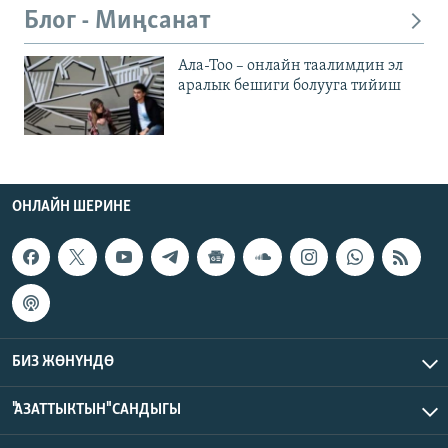
Блог - Миңсанат
Ала-Тоо – онлайн таалимдин эл
аралык бешиги болууга тийиш
ОНЛАЙН ШЕРИНЕ
БИЗ ЖӨНҮНДӨ
"АЗАТТЫКТЫН" САНДЫГЫ