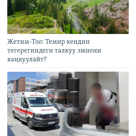
Жетим-Тоо: Темир кендин
тегерегиндеги талкуу эмнени
каңкуулайт?