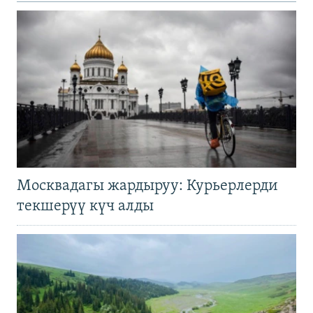
Москвадагы жардыруу: Курьерлерди
текшерүү күч алды