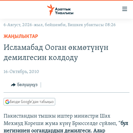
Линктер
Мазмунга
өтүңүз
6-Август, 2026-жыл, бейшемби, Бишкек убактысы 08:26
Навигацияга
ЖАҢЫЛЫКТАР
өтүңүз
ЖАҢЫЛЫКТАР
КЫРГЫЗСТАН
Издөөгө
Исламабад Ооган өкмөтүнүн
салыңыз
ДҮЙНӨ
КЫРГЫЗСТАН
демилгесин колдоду
УКРАИНА
САЯСАТ
ДҮЙНӨ
16-Октябрь, 2010
АТАЙЫН ИЛИКТӨӨ
ЭКОНОМИКА
БОРБОР АЗИЯ
ТВ ПРОГРАММАЛАР
Бөлүшүңүз
МАДАНИЯТ
ПОДКАСТ
БҮГҮН АЗАТТЫКТА
Бизди Google'дан табыңыз
ӨЗГӨЧӨ ПИКИР
ЭКСПЕРТТЕР ТАЛДАЙТ
Пакистандын тышкы иштер министри Шах
БИЗ ЖАНА ДҮЙНӨ
Русский
Мехмуд Кореши жума күнү Брюсселде сүйлөп, “
б
ул
ДАНИСТЕ
негизинен оогандардын демилгеси. Алар