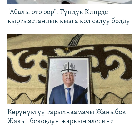
"Абалы өтө оор". Түндүк Кипрде
кыргызстандык кызга кол салуу болду
Көрүнүктүү тарыхнаамачы Жаныбек
Жакыпбековдун жаркын элесине