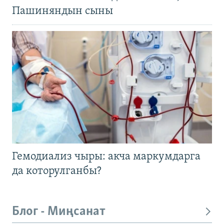
Пашиняндын сыны
Гемодиализ чыры: акча маркумдарга
да которулганбы?
Блог - Миңсанат