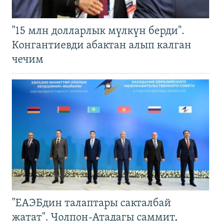
"15 млн долларлык мүлкүн берди".
Конгантиевди абактан алып калган
чечим
"ЕАЭБдин талаптары сакталбай
жатат". Чолпон-Атадагы саммит,