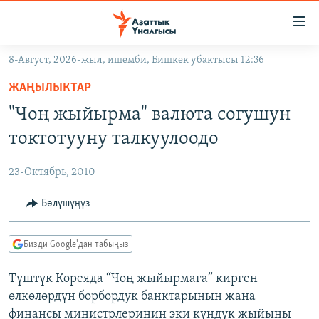
Линктер
Мазмунга
өтүңүз
8-Август, 2026-жыл, ишемби, Бишкек убактысы 12:36
Навигацияга
ЖАҢЫЛЫКТАР
өтүңүз
ЖАҢЫЛЫКТАР
КЫРГЫЗСТАН
Издөөгө
"Чоң жыйырма" валюта согушун
салыңыз
ДҮЙНӨ
КЫРГЫЗСТАН
токтотууну талкуулоодо
УКРАИНА
САЯСАТ
ДҮЙНӨ
23-Октябрь, 2010
АТАЙЫН ИЛИКТӨӨ
ЭКОНОМИКА
БОРБОР АЗИЯ
ТВ ПРОГРАММАЛАР
Бөлүшүңүз
МАДАНИЯТ
ПОДКАСТ
БҮГҮН АЗАТТЫКТА
Бизди Google'дан табыңыз
ӨЗГӨЧӨ ПИКИР
ЭКСПЕРТТЕР ТАЛДАЙТ
Түштүк Кореяда “Чоң жыйырмага” кирген
БИЗ ЖАНА ДҮЙНӨ
Русский
өлкөлөрдүн борбордук банктарынын жана
ДАНИСТЕ
финансы министрлеринин эки күндүк жыйыны