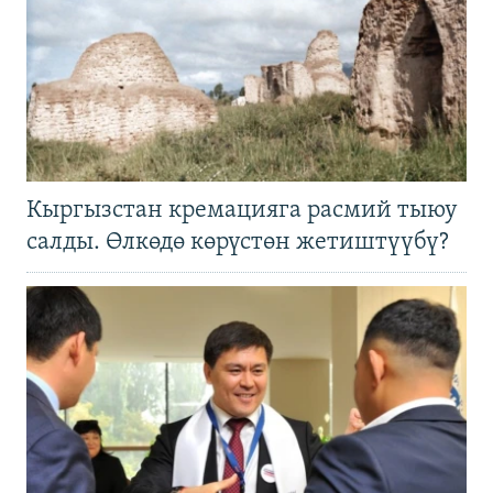
Кыргызстан кремацияга расмий тыюу
салды. Өлкөдө көрүстөн жетиштүүбү?