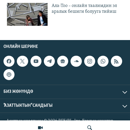
Ала-Тоо – онлайн таалимдин эл
аралык бешиги болууга тийиш
ОНЛАЙН ШЕРИНЕ
БИЗ ЖӨНҮНДӨ
"АЗАТТЫКТЫН" САНДЫГЫ
Азаттык үналгысы © 2026 RFE/RL, Inc. Бардык укуктар
корголгон.