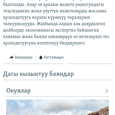
башталды. Алар эл аралык валюта рыногундагы
ОНЛАЙН ШЕРИНЕ
ЭЖЕ-СИҢДИЛЕР
теңсиздикке жана улуттук валюталарды жасалма
АЗАТТЫК+
арзандатууга каршы күрөшүү чараларын
ЫҢГАЙСЫЗ СУРООЛОР
талкуулашууда. Жыйында алдын ала даярдалган
долбоордо экономикасы экспортко байланган
азиялык жана башка өлкөлөрдүн өз акчаларын тез
ЭЕ/АРнун бардык сайттары
арзандатуусуна кооптонуу билдирилет.
Бөлүшүңүз
Катталыңыз
Дагы кызыктуу баяндар
Окуялар