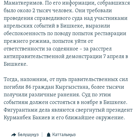
Маматкеримов. По его информации, собравшихся
ОНЛАЙН ШЕРИНЕ
ЭЖЕ-СИҢДИЛЕР
было около 2 тысяч человек. Они требовали
АЗАТТЫК+
проведения справедливого суда над участниками
апрельских событий в Бишкеке, выразили
ЫҢГАЙСЫЗ СУРООЛОР
обеспокоенность по поводу попыток реставрации
прежнего режима, попыток уйти от
ЭЕ/АРнун бардык сайттары
ответственности за содеянное – за расстрел
антиправительственной демонстрации 7 апреля в
Бишкеке.
Тогда, напомним, от пуль правительственных сил
погибли 86 граждан Кыргызстана, более тысячи
получили различные ранения. Суд по этим
событиям должен состояться в ноябре в Бишкеке.
Фигурантами дела являются свергнутый президент
Курманбек Бакиев и его ближайшее окружение.
Бөлүшүңүз
Катталыңыз