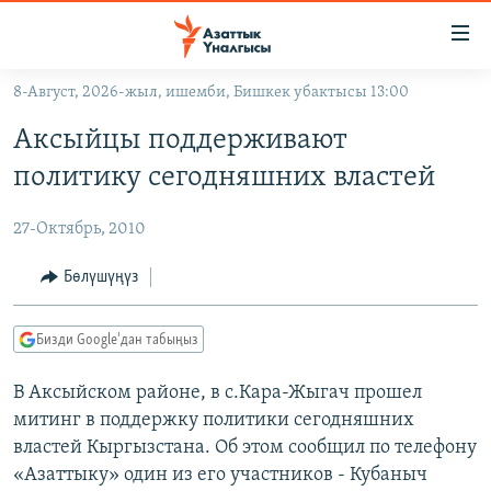
Линктер
Мазмунга
өтүңүз
8-Август, 2026-жыл, ишемби, Бишкек убактысы 13:00
Навигацияга
ЖАҢЫЛЫКТАР
өтүңүз
Аксыйцы поддерживают
КЫРГЫЗСТАН
Издөөгө
политику сегодняшних властей
салыңыз
ДҮЙНӨ
КЫРГЫЗСТАН
27-Октябрь, 2010
УКРАИНА
САЯСАТ
ДҮЙНӨ
АТАЙЫН ИЛИКТӨӨ
ЭКОНОМИКА
БОРБОР АЗИЯ
Бөлүшүңүз
ТВ ПРОГРАММАЛАР
МАДАНИЯТ
Бизди Google'дан табыңыз
ПОДКАСТ
БҮГҮН АЗАТТЫКТА
В Аксыйском районе, в с.Кара-Жыгач прошел
ӨЗГӨЧӨ ПИКИР
ЭКСПЕРТТЕР ТАЛДАЙТ
митинг в поддержку политики сегодняшних
БИЗ ЖАНА ДҮЙНӨ
властей Кыргызстана. Об этом сообщил по телефону
Русский
ДАНИСТЕ
«Азаттыку» один из его участников - Кубаныч