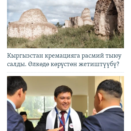
Кыргызстан кремацияга расмий тыюу
салды. Өлкөдө көрүстөн жетиштүүбү?