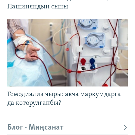
Пашиняндын сыны
Гемодиализ чыры: акча маркумдарга
да которулганбы?
Блог - Миңсанат