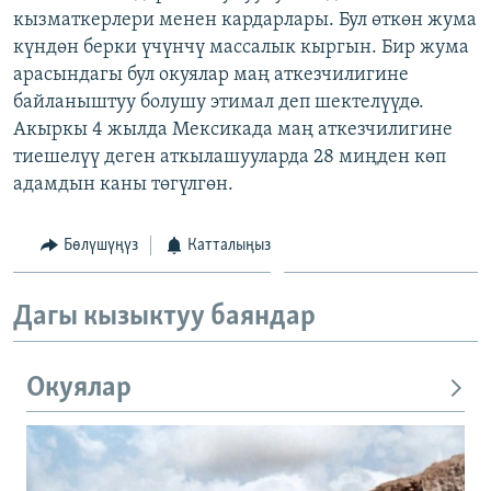
кызматкерлери менен кардарлары. Бул өткөн жума
ОНЛАЙН ШЕРИНЕ
ЭЖЕ-СИҢДИЛЕР
күндөн берки үчүнчү массалык кыргын. Бир жума
АЗАТТЫК+
арасындагы бул окуялар маң аткезчилигине
ЫҢГАЙСЫЗ СУРООЛОР
байланыштуу болушу этимал деп шектелүүдө.
Акыркы 4 жылда Мексикада маң аткезчилигине
тиешелүү деген аткылашууларда 28 миңден көп
ЭЕ/АРнун бардык сайттары
адамдын каны төгүлгөн.
Бөлүшүңүз
Катталыңыз
Дагы кызыктуу баяндар
Окуялар