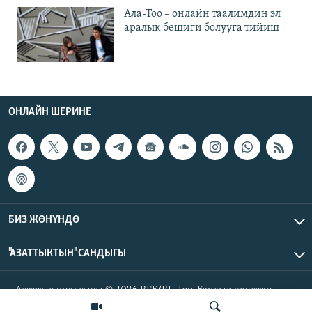
Ала-Тоо – онлайн таалимдин эл
аралык бешиги болууга тийиш
ОНЛАЙН ШЕРИНЕ
БИЗ ЖӨНҮНДӨ
"АЗАТТЫКТЫН" САНДЫГЫ
Азаттык үналгысы © 2026 RFE/RL, Inc. Бардык укуктар
корголгон.