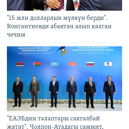
"15 млн долларлык мүлкүн берди".
Конгантиевди абактан алып калган
чечим
"ЕАЭБдин талаптары сакталбай
жатат". Чолпон-Атадагы саммит,