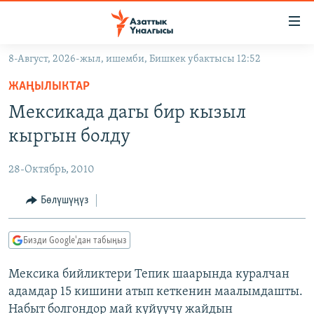
Линктер
Мазмунга
өтүңүз
8-Август, 2026-жыл, ишемби, Бишкек убактысы 12:52
Навигацияга
ЖАҢЫЛЫКТАР
өтүңүз
ЖАҢЫЛЫКТАР
КЫРГЫЗСТАН
Издөөгө
Мексикада дагы бир кызыл
салыңыз
ДҮЙНӨ
КЫРГЫЗСТАН
кыргын болду
УКРАИНА
САЯСАТ
ДҮЙНӨ
28-Октябрь, 2010
АТАЙЫН ИЛИКТӨӨ
ЭКОНОМИКА
БОРБОР АЗИЯ
ТВ ПРОГРАММАЛАР
Бөлүшүңүз
МАДАНИЯТ
ПОДКАСТ
БҮГҮН АЗАТТЫКТА
Бизди Google'дан табыңыз
ӨЗГӨЧӨ ПИКИР
ЭКСПЕРТТЕР ТАЛДАЙТ
Мексика бийликтери Тепик шаарында куралчан
БИЗ ЖАНА ДҮЙНӨ
Русский
адамдар 15 кишини атып кеткенин маалымдашты.
ДАНИСТЕ
Набыт болгондор май куйуучу жайдын