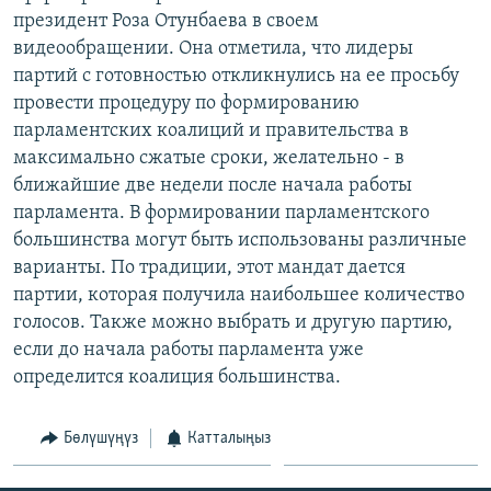
ОНЛАЙН ШЕРИНЕ
президент Роза Отунбаева в своем
ЭЖЕ-СИҢДИЛЕР
видеообращении. Она отметила, что лидеры
АЗАТТЫК+
партий с готовностью откликнулись на ее просьбу
ЫҢГАЙСЫЗ СУРООЛОР
провести процедуру по формированию
парламентских коалиций и правительства в
максимально сжатые сроки, желательно - в
ЭЕ/АРнун бардык сайттары
ближайшие две недели после начала работы
парламента. В формировании парламентского
большинства могут быть использованы различные
варианты. По традиции, этот мандат дается
партии, которая получила наибольшее количество
голосов. Также можно выбрать и другую партию,
если до начала работы парламента уже
определится коалиция большинства.
Бөлүшүңүз
Катталыңыз