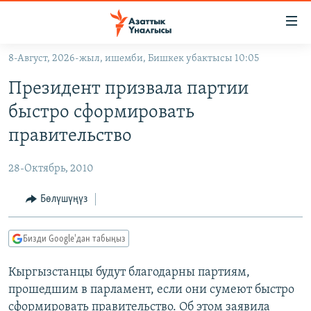
Линктер
Мазмунга
өтүңүз
8-Август, 2026-жыл, ишемби, Бишкек убактысы 10:05
Навигацияга
ЖАҢЫЛЫКТАР
өтүңүз
Президент призвала партии
КЫРГЫЗСТАН
Издөөгө
быстро сформировать
салыңыз
ДҮЙНӨ
КЫРГЫЗСТАН
правительство
УКРАИНА
САЯСАТ
ДҮЙНӨ
28-Октябрь, 2010
АТАЙЫН ИЛИКТӨӨ
ЭКОНОМИКА
БОРБОР АЗИЯ
ТВ ПРОГРАММАЛАР
Бөлүшүңүз
МАДАНИЯТ
ПОДКАСТ
БҮГҮН АЗАТТЫКТА
Бизди Google'дан табыңыз
ӨЗГӨЧӨ ПИКИР
ЭКСПЕРТТЕР ТАЛДАЙТ
Кыргызстанцы будут благодарны партиям,
БИЗ ЖАНА ДҮЙНӨ
Русский
прошедшим в парламент, если они сумеют быстро
ДАНИСТЕ
сформировать правительство. Об этом заявила