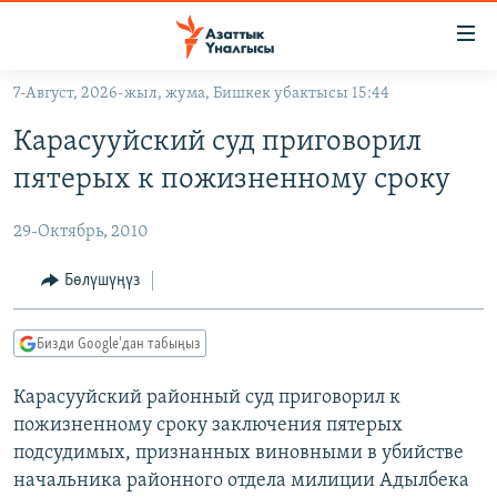
Линктер
Мазмунга
өтүңүз
7-Август, 2026-жыл, жума, Бишкек убактысы 15:44
Навигацияга
ЖАҢЫЛЫКТАР
өтүңүз
Карасууйский суд приговорил
КЫРГЫЗСТАН
Издөөгө
пятерых к пожизненному сроку
салыңыз
ДҮЙНӨ
КЫРГЫЗСТАН
29-Октябрь, 2010
УКРАИНА
САЯСАТ
ДҮЙНӨ
АТАЙЫН ИЛИКТӨӨ
ЭКОНОМИКА
БОРБОР АЗИЯ
Бөлүшүңүз
ТВ ПРОГРАММАЛАР
МАДАНИЯТ
Бизди Google'дан табыңыз
ПОДКАСТ
БҮГҮН АЗАТТЫКТА
Карасууйский районный суд приговорил к
ӨЗГӨЧӨ ПИКИР
ЭКСПЕРТТЕР ТАЛДАЙТ
пожизненному сроку заключения пятерых
БИЗ ЖАНА ДҮЙНӨ
подсудимых, признанных виновными в убийстве
Русский
ДАНИСТЕ
начальника районного отдела милиции Адылбека