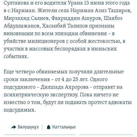
Султанова и его водителя Урана 13 июня этого года
ОНЛАЙН ШЕРИНЕ
ЭЖЕ-СИҢДИЛЕР
в с.Нариман. Жители села Нариман Азиз Таширов,
АЗАТТЫК+
Мирзахид Салиев, Фахриддин Ашуров, Шахбоз
Абдуллажанов, Хасанбай Талипов признаны
ЫҢГАЙСЫЗ СУРООЛОР
виновными по всем эпизодам обвинения – в
убийстве милиционеров с особой жестокостью, в
ЭЕ/АРнун бардык сайттары
участии в массовых беспорядках в июньских
событиях.
Еще четверо обвиняемых получили длительные
сроки заключения – от 4 до 25 лет. Одного
подсудимого – Дилшада Ахророва - отправят на
психитриаческую экспертизу. Пока ничего не
известно о том, будут ли подавать протест адвокаты
подсудимых.
Бөлүшүңүз
Катталыңыз