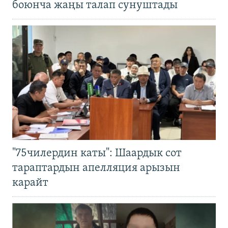
боюнча жаңы талап сунуштады
"75чилердин каты": Шаардык сот
тараптардын апелляция арызын
карайт