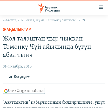
Линктер
Мазмунга
өтүңүз
7-Август, 2026-жыл, жума, Бишкек убактысы 02:39
Навигацияга
ЖАҢЫЛЫКТАР
өтүңүз
ЖАҢЫЛЫКТАР
КЫРГЫЗСТАН
Издөөгө
Жол талаштан чыр чыккан
салыңыз
ДҮЙНӨ
КЫРГЫЗСТАН
Төмөнкү Чүй айылында бүгүн
УКРАИНА
САЯСАТ
ДҮЙНӨ
абал тынч
АТАЙЫН ИЛИКТӨӨ
ЭКОНОМИКА
БОРБОР АЗИЯ
31-Октябрь, 2010
ТВ ПРОГРАММАЛАР
МАДАНИЯТ
Бөлүшүңүз
ПОДКАСТ
БҮГҮН АЗАТТЫКТА
ӨЗГӨЧӨ ПИКИР
ЭКСПЕРТТЕР ТАЛДАЙТ
Бизди Google'дан табыңыз
БИЗ ЖАНА ДҮЙНӨ
Русский
"Азаттыктын" кабарчысынын билдиришинче, ушул
ДАНИСТЕ