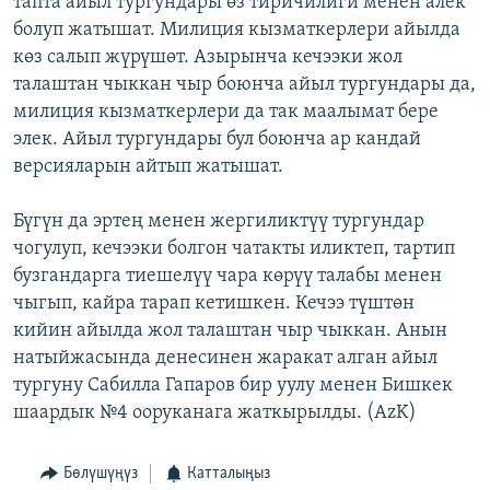
тапта айыл тургундары өз тиричилиги менен алек
ОНЛАЙН ШЕРИНЕ
ЭЖЕ-СИҢДИЛЕР
болуп жатышат. Милиция кызматкерлери айылда
көз салып жүрүшөт. Азырынча кечээки жол
АЗАТТЫК+
талаштан чыккан чыр боюнча айыл тургундары да,
ЫҢГАЙСЫЗ СУРООЛОР
милиция кызматкерлери да так маалымат бере
элек. Айыл тургундары бул боюнча ар кандай
версияларын айтып жатышат.
ЭЕ/АРнун бардык сайттары
Бүгүн да эртең менен жергиликтүү тургундар
чогулуп, кечээки болгон чатакты иликтеп, тартип
бузгандарга тиешелүү чара көрүү талабы менен
чыгып, кайра тарап кетишкен. Кечээ түштөн
кийин айылда жол талаштан чыр чыккан. Анын
натыйжасында денесинен жаракат алган айыл
тургуну Сабилла Гапаров бир уулу менен Бишкек
шаардык №4 ооруканага жаткырылды. (AzK)
Бөлүшүңүз
Катталыңыз