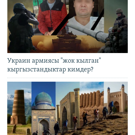
Украин армиясы "жок кылган"
кыргызстандыктар кимдер?