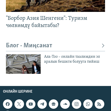
"Борбор Азия Шенгени": Туризм
чөлкөмдү байытабы?
Блог - Миңсанат
Ала-Тоо – онлайн таалимдин эл
аралык бешиги болууга тийиш
ОНЛАЙН ШЕРИНЕ