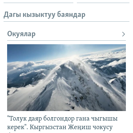
Дагы кызыктуу баяндар
Окуялар
"Толук даяр болгондор гана чыгышы
керек". Кыргызстан Жеңиш чокусу