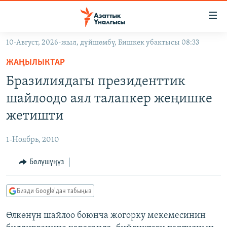
Линктер
Мазмунга
өтүңүз
10-Август, 2026-жыл, дүйшөмбү, Бишкек убактысы 08:33
Навигацияга
ЖАҢЫЛЫКТАР
өтүңүз
ЖАҢЫЛЫКТАР
КЫРГЫЗСТАН
Издөөгө
Бразилиядагы президенттик
салыңыз
ДҮЙНӨ
КЫРГЫЗСТАН
шайлоодо аял талапкер жеңишке
УКРАИНА
САЯСАТ
ДҮЙНӨ
жетишти
АТАЙЫН ИЛИКТӨӨ
ЭКОНОМИКА
БОРБОР АЗИЯ
1-Ноябрь, 2010
ТВ ПРОГРАММАЛАР
МАДАНИЯТ
Бөлүшүңүз
ПОДКАСТ
БҮГҮН АЗАТТЫКТА
ӨЗГӨЧӨ ПИКИР
ЭКСПЕРТТЕР ТАЛДАЙТ
Бизди Google'дан табыңыз
БИЗ ЖАНА ДҮЙНӨ
Русский
Өлкөнүн шайлоо боюнча жогорку мекемесинин
ДАНИСТЕ