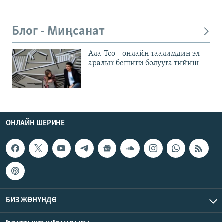
Блог - Миңсанат
Ала-Тоо – онлайн таалимдин эл
аралык бешиги болууга тийиш
ОНЛАЙН ШЕРИНЕ
БИЗ ЖӨНҮНДӨ