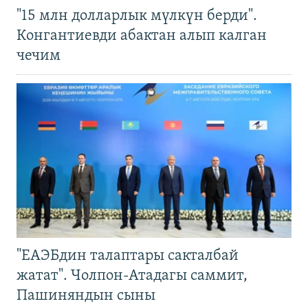
"15 млн долларлык мүлкүн берди".
Конгантиевди абактан алып калган
чечим
"ЕАЭБдин талаптары сакталбай
жатат". Чолпон-Атадагы саммит,
Пашиняндын сыны