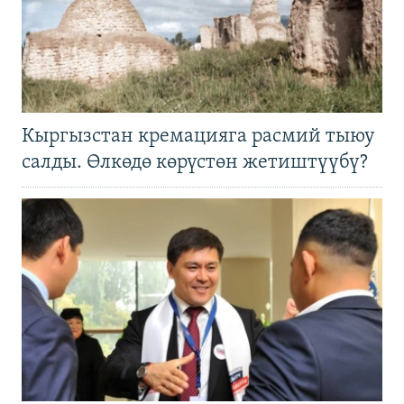
Кыргызстан кремацияга расмий тыюу
салды. Өлкөдө көрүстөн жетиштүүбү?