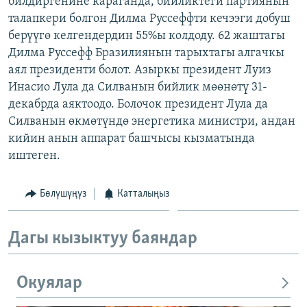
билдиргенине караганда, бийликтеги партиянын
ОНЛАЙН ШЕРИНЕ
ЭЖЕ-СИҢДИЛЕР
талапкери болгон Дилма Руссеффти кечээги добуш
берүүгө келгендердин 55%ы колдоду. 62 жаштагы
АЗАТТЫК+
Дилма Руссефф Бразилиянын тарыхтагы алгачкы
ЫҢГАЙСЫЗ СУРООЛОР
аял президенти болот. Азыркы президент Луиз
Инасио Лула да Силванын бийлик мөөнөтү 31-
декабрда аяктоодо. Болочок президент Лула да
ЭЕ/АРнун бардык сайттары
Силванын өкмөтүндө энергетика министри, андан
кийин анын аппарат башчысы кызматында
иштеген.
Бөлүшүңүз
Катталыңыз
Дагы кызыктуу баяндар
Окуялар