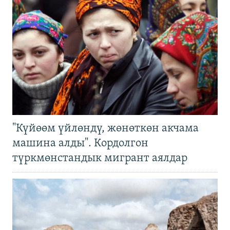
"Күйөөм үйлөндү, жөнөткөн акчама
машина алды". Кордолгон
түркмөнстандык мигрант аялдар