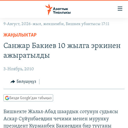
Линктер
Мазмунга
өтүңүз
9-Август, 2026-жыл, жекшемби, Бишкек убактысы 17:11
Навигацияга
ЖАҢЫЛЫКТАР
өтүңүз
ЖАҢЫЛЫКТАР
КЫРГЫЗСТАН
Издөөгө
Санжар Бакиев 10 жылга эркинен
салыңыз
ДҮЙНӨ
КЫРГЫЗСТАН
ажыратылды
УКРАИНА
САЯСАТ
ДҮЙНӨ
3-Ноябрь, 2010
АТАЙЫН ИЛИКТӨӨ
ЭКОНОМИКА
БОРБОР АЗИЯ
ТВ ПРОГРАММАЛАР
Бөлүшүңүз
МАДАНИЯТ
ПОДКАСТ
БҮГҮН АЗАТТЫКТА
Бизди Google'дан табыңыз
ӨЗГӨЧӨ ПИКИР
ЭКСПЕРТТЕР ТАЛДАЙТ
Бишкекте Жалал-Абад шаардык сотунун судьясы
БИЗ ЖАНА ДҮЙНӨ
Русский
Аскар Сүйүнбаевдин чечими менен мурунку
ДАНИСТЕ
президент Курманбек Бакиевдин бир тууганы