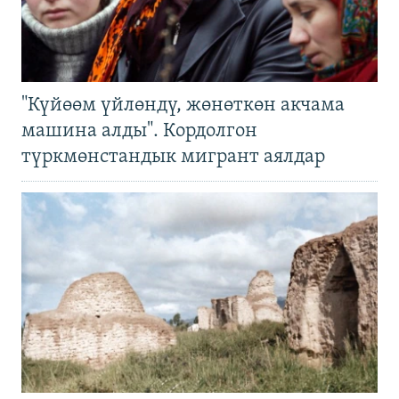
"Күйөөм үйлөндү, жөнөткөн акчама
машина алды". Кордолгон
түркмөнстандык мигрант аялдар