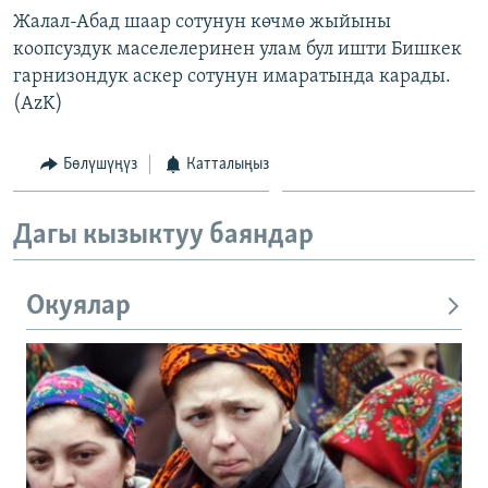
Жалал-Абад шаар сотунун көчмө жыйыны
коопсуздук маселелеринен улам бул ишти Бишкек
гарнизондук аскер сотунун имаратында карады.
(AzK)
Бөлүшүңүз
Катталыңыз
Дагы кызыктуу баяндар
Окуялар