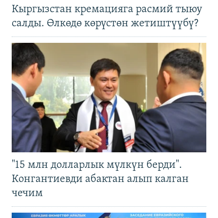
Кыргызстан кремацияга расмий тыюу
салды. Өлкөдө көрүстөн жетиштүүбү?
"15 млн долларлык мүлкүн берди".
Конгантиевди абактан алып калган
чечим