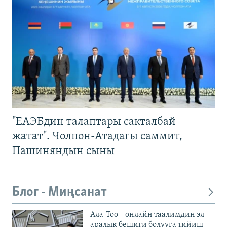
"ЕАЭБдин талаптары сакталбай
жатат". Чолпон-Атадагы саммит,
Пашиняндын сыны
Блог - Миңсанат
Ала-Тоо – онлайн таалимдин эл
аралык бешиги болууга тийиш