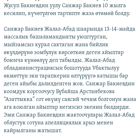
Жусуп Бакиевдин уулу Санжар Бакиев 10 жылга
ОНЛАЙН ШЕРИНЕ
ЭЖЕ-СИҢДИЛЕР
кесилип, күчөтүлгөн тартипте жаза өтөмөй болду.
АЗАТТЫК+
ЫҢГАЙСЫЗ СУРООЛОР
Санжар Бакиев Жалал-Абад шаарында 13-14-майда
массалык башаламандыкты уюштурган,
мыйзамсыз курал сактаган жана бийлик
ЭЕ/АРнун бардык сайттары
өкүлдөрүнө зомбулук көрсөткөн деген айыптар
боюнча күнөөлүү деп табылды. Жалал-Абад
обладминистрациясын бошотууда Убактылуу
өкмөттүн эки тарапкерин өлтүрүүгө катышы бар
деген айыбы далилденген жок. Санжар Бакиевдин
коомдук коргоочусу Бүбайша Арстанбекова
“Азаттыкка” сот өкүмү саясий чечим болгонун жана
ага коюлган айыптар негизсиз экенин билдирди.
Эми Санжар Бакиевдин жактоочулары Жалал-Абад
облустук сотуна апелляциялык арыз менен
кайрылганы жатышат.