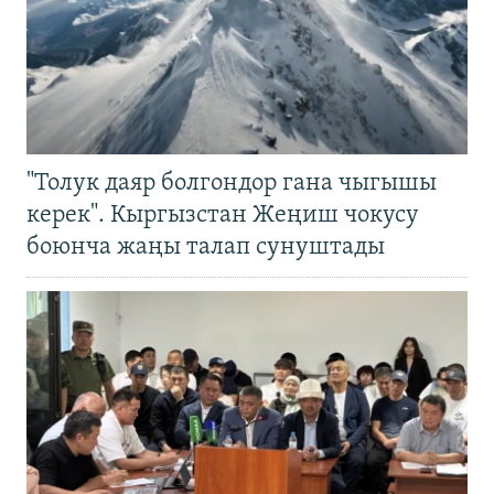
"Толук даяр болгондор гана чыгышы
керек". Кыргызстан Жеңиш чокусу
боюнча жаңы талап сунуштады