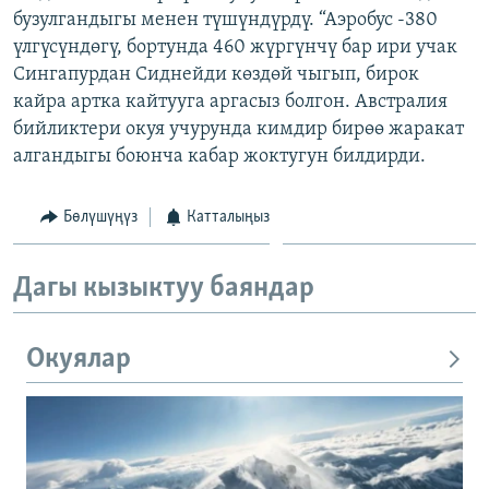
бузулгандыгы менен түшүндүрдү. “Аэробус -380
ОНЛАЙН ШЕРИНЕ
ЭЖЕ-СИҢДИЛЕР
үлгүсүндөгү, бортунда 460 жүргүнчү бар ири учак
АЗАТТЫК+
Сингапурдан Сиднейди көздөй чыгып, бирок
ЫҢГАЙСЫЗ СУРООЛОР
кайра артка кайтууга аргасыз болгон. Австралия
бийликтери окуя учурунда кимдир бирөө жаракат
алгандыгы боюнча кабар жоктугун билдирди.
ЭЕ/АРнун бардык сайттары
Бөлүшүңүз
Катталыңыз
Дагы кызыктуу баяндар
Окуялар