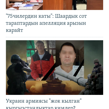
"75чилердин каты": Шаардык сот
тараптардын апелляция арызын
карайт
Украин армиясы "жок кылган"
кыргызстандыктар кимдер?