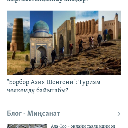
"Борбор Азия Шенгени": Туризм
чөлкөмдү байытабы?
Блог - Миңсанат
Ала-Тоо – онлайн таалимдин эл