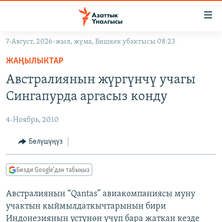
Линктер
Мазмунга
өтүңүз
7-Август, 2026-жыл, жума, Бишкек убактысы 08:23
Навигацияга
ЖАҢЫЛЫКТАР
өтүңүз
ЖАҢЫЛЫКТАР
КЫРГЫЗСТАН
Издөөгө
Австралиянын жүргүнчү учагы
салыңыз
ДҮЙНӨ
КЫРГЫЗСТАН
Сингапурда аргасыз конду
УКРАИНА
САЯСАТ
ДҮЙНӨ
4-Ноябрь, 2010
АТАЙЫН ИЛИКТӨӨ
ЭКОНОМИКА
БОРБОР АЗИЯ
ТВ ПРОГРАММАЛАР
Бөлүшүңүз
МАДАНИЯТ
ПОДКАСТ
БҮГҮН АЗАТТЫКТА
Бизди Google'дан табыңыз
ӨЗГӨЧӨ ПИКИР
ЭКСПЕРТТЕР ТАЛДАЙТ
Австралиянын “Qantas” авиакомпаниясы муну
БИЗ ЖАНА ДҮЙНӨ
Русский
учактын кыймылдаткычтарынын бири
ДАНИСТЕ
Индонезиянын үстүнөн учуп бара жаткан кезде