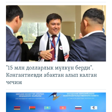
"15 млн долларлык мүлкүн берди".
Конгантиевди абактан алып калган
чечим