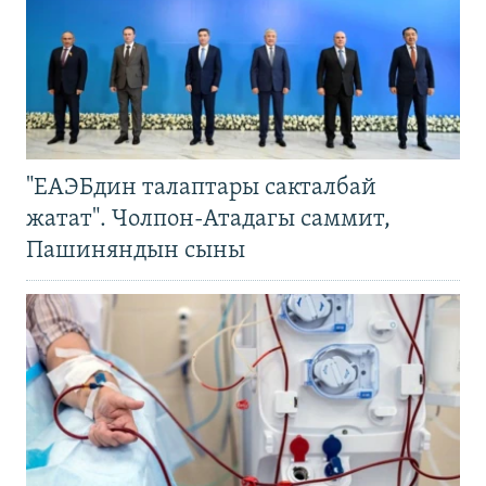
"ЕАЭБдин талаптары сакталбай
жатат". Чолпон-Атадагы саммит,
Пашиняндын сыны