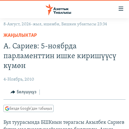
Линктер
Мазмунга
өтүңүз
8-Август, 2026-жыл, ишемби, Бишкек убактысы 23:34
Навигацияга
ЖАҢЫЛЫКТАР
өтүңүз
ЖАҢЫЛЫКТАР
КЫРГЫЗСТАН
Издөөгө
А. Сариев: 5-ноябрда
салыңыз
ДҮЙНӨ
КЫРГЫЗСТАН
парламенттин ишке киришүүсү
УКРАИНА
САЯСАТ
ДҮЙНӨ
күмөн
АТАЙЫН ИЛИКТӨӨ
ЭКОНОМИКА
БОРБОР АЗИЯ
4-Ноябрь, 2010
ТВ ПРОГРАММАЛАР
МАДАНИЯТ
Бөлүшүңүз
ПОДКАСТ
БҮГҮН АЗАТТЫКТА
ӨЗГӨЧӨ ПИКИР
ЭКСПЕРТТЕР ТАЛДАЙТ
Бизди Google'дан табыңыз
БИЗ ЖАНА ДҮЙНӨ
Русский
Бул туурасында БШКнын төрагасы Акылбек Сариев
ДАНИСТЕ