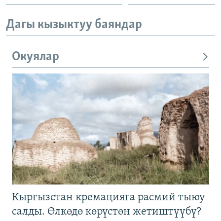
Дагы кызыктуу баяндар
Окуялар
Кыргызстан кремацияга расмий тыюу
салды. Өлкөдө көрүстөн жетиштүүбү?