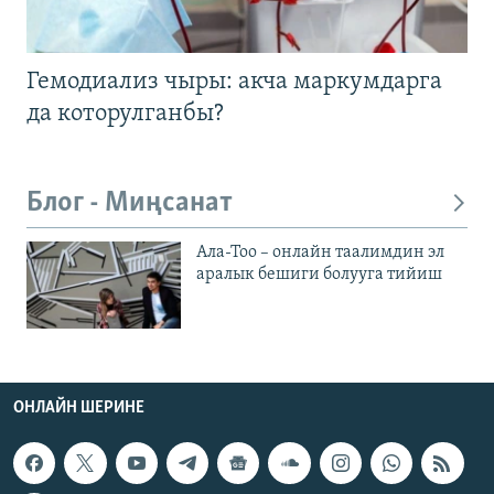
Гемодиализ чыры: акча маркумдарга
да которулганбы?
Блог - Миңсанат
Ала-Тоо – онлайн таалимдин эл
аралык бешиги болууга тийиш
ОНЛАЙН ШЕРИНЕ