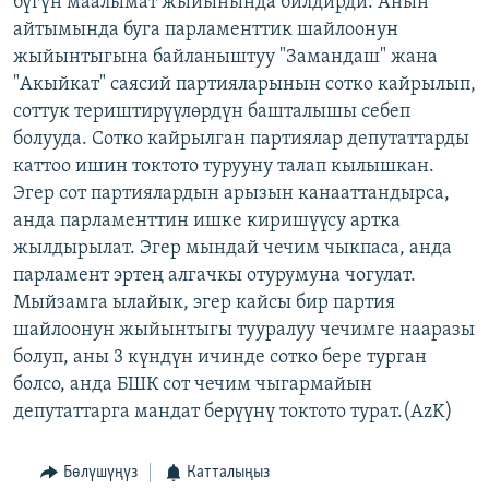
бүгүн маалымат жыйынында билдирди. Анын
ОНЛАЙН ШЕРИНЕ
ЭЖЕ-СИҢДИЛЕР
айтымында буга парламенттик шайлоонун
жыйынтыгына байланыштуу "Замандаш" жана
АЗАТТЫК+
"Акыйкат" саясий партияларынын сотко кайрылып,
ЫҢГАЙСЫЗ СУРООЛОР
соттук териштирүүлөрдүн башталышы себеп
болууда. Сотко кайрылган партиялар депутаттарды
каттоо ишин токтото турууну талап кылышкан.
ЭЕ/АРнун бардык сайттары
Эгер сот партиялардын арызын канааттандырса,
анда парламенттин ишке киришүүсу артка
жылдырылат. Эгер мындай чечим чыкпаса, анда
парламент эртең алгачкы отурумуна чогулат.
Мыйзамга ылайык, эгер кайсы бир партия
шайлоонун жыйынтыгы тууралуу чечимге нааразы
болуп, аны 3 күндүн ичинде сотко бере турган
болсо, анда БШК сот чечим чыгармайын
депутаттарга мандат берүүнү токтото турат.(AzK)
Бөлүшүңүз
Катталыңыз