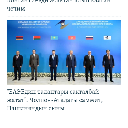
Конгантиевди абактан алып калган
чечим
"ЕАЭБдин талаптары сакталбай
жатат". Чолпон-Атадагы саммит,
Пашиняндын сыны