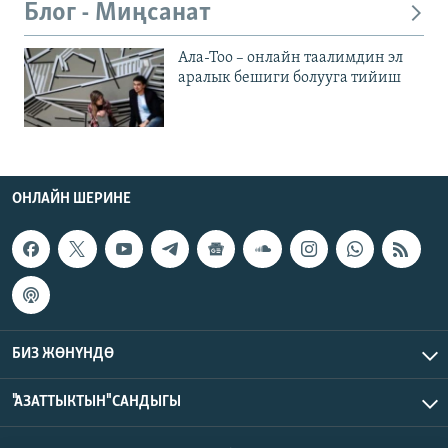
Блог - Миңсанат
Ала-Тоо – онлайн таалимдин эл
аралык бешиги болууга тийиш
ОНЛАЙН ШЕРИНЕ
БИЗ ЖӨНҮНДӨ
"АЗАТТЫКТЫН" САНДЫГЫ