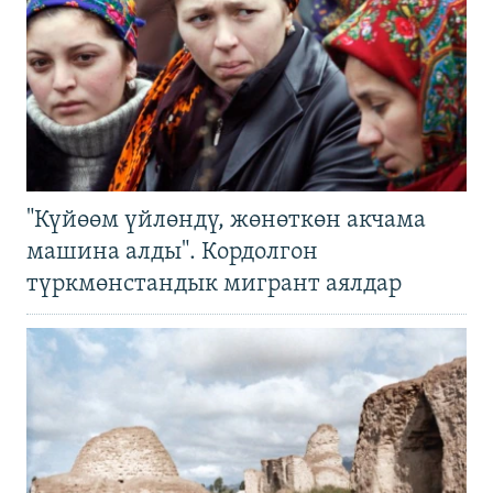
"Күйөөм үйлөндү, жөнөткөн акчама
машина алды". Кордолгон
түркмөнстандык мигрант аялдар