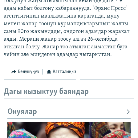
тоосунун жаңы атылышынан кеминде дагы 49
ОНЛАЙН ШЕРИНЕ
ЭЖЕ-СИҢДИЛЕР
адам набыт болгону кабарланууда. "Франс Пресс"
агенттигинин маалыматына караганда, муну
АЗАТТЫК+
менен жанар тоонун курмандыктарынын жалпы
ЫҢГАЙСЫЗ СУРООЛОР
саны 90го жакындады, ондогон адамдар жаракат
алды. Мерапи жанар тоосу алгач 26-октябрда
атылган болчу. Жанар тоо атылган аймактан буга
ЭЕ/АРнун бардык сайттары
чейин эле миңдеген адамдар чыгарылган.
Бөлүшүңүз
Катталыңыз
Дагы кызыктуу баяндар
Окуялар