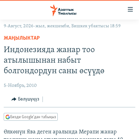
Линктер
Мазмунга
өтүңүз
9-Август, 2026-жыл, жекшемби, Бишкек убактысы 18:59
Навигацияга
ЖАҢЫЛЫКТАР
өтүңүз
ЖАҢЫЛЫКТАР
КЫРГЫЗСТАН
Издөөгө
Индонезияда жанар тоо
салыңыз
ДҮЙНӨ
КЫРГЫЗСТАН
атылышынан набыт
УКРАИНА
САЯСАТ
ДҮЙНӨ
болгондордун саны өсүүдө
АТАЙЫН ИЛИКТӨӨ
ЭКОНОМИКА
БОРБОР АЗИЯ
5-Ноябрь, 2010
ТВ ПРОГРАММАЛАР
МАДАНИЯТ
Бөлүшүңүз
ПОДКАСТ
БҮГҮН АЗАТТЫКТА
ӨЗГӨЧӨ ПИКИР
ЭКСПЕРТТЕР ТАЛДАЙТ
Бизди Google'дан табыңыз
БИЗ ЖАНА ДҮЙНӨ
Русский
Өлкөнүн Ява деген аралында Мерапи жанар
ДАНИСТЕ