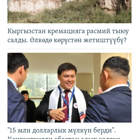
Кыргызстан кремацияга расмий тыюу
салды. Өлкөдө көрүстөн жетиштүүбү?
"15 млн долларлык мүлкүн берди".