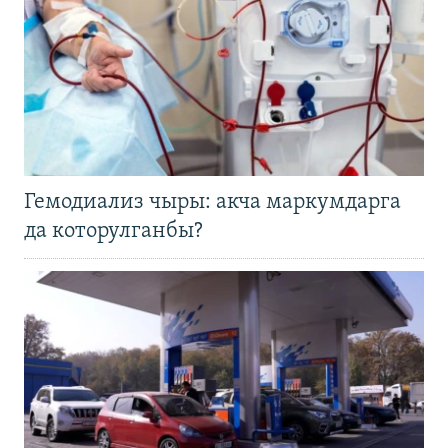
Гемодиализ чыры: акча маркумдарга
да которулганбы?