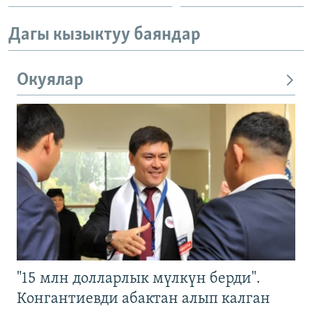
Дагы кызыктуу баяндар
Окуялар
"15 млн долларлык мүлкүн берди".
Конгантиевди абактан алып калган