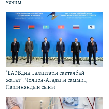
чечим
"ЕАЭБдин талаптары сакталбай
жатат". Чолпон-Атадагы саммит,
Пашиняндын сыны