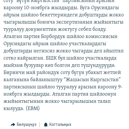
соту “Бүтүн Кыргызстан” партиясынын арызын
ОНЛАЙН ШЕРИНЕ
ЭЖЕ-СИҢДИЛЕР
кароону 10-ноябрга жылдырды. Буга Орусиядагы
айрым шайлоо бекеттериндеги добуштарды жокко
АЗАТТЫК+
чыгарылышы боюнча экспертизанын жыйынтыгы
ЫҢГАЙСЫЗ СУРООЛОР
тууралуу документтин жоктугу себеп болду.
Аталган партия Борбордук шайлоо комиссиясын
Орусиядагы айрым шайлоо участкалардагы
ЭЕ/АРнун бардык сайттары
добуштарды негизсиз жокко чыгарды деп айыптап
сотко кайрылган. БШК бул шайлоо участкаларда
мыйзам бузуулар көп болгон деп түшүндүрүүдө.
Биринчи май райондук соту бүгүн убакыт жетпей
калганына байланыштуу “Жашасын Кыргызстан”
партиясынын шайлоо тууралуу арызын кароону 9-
ноябрга жылдырды. Аталган партия шайлоонун
жыйынтыгынын жокко чыгарылышын талап
кылууда. (EBM)
Бөлүшүңүз
Катталыңыз