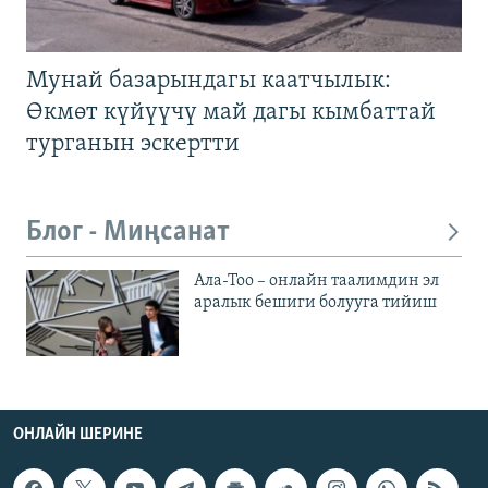
Мунай базарындагы каатчылык:
Өкмөт күйүүчү май дагы кымбаттай
турганын эскертти
Блог - Миңсанат
Ала-Тоо – онлайн таалимдин эл
аралык бешиги болууга тийиш
ОНЛАЙН ШЕРИНЕ