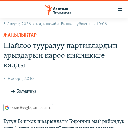
Линктер
Мазмунга
өтүңүз
8-Август, 2026-жыл, ишемби, Бишкек убактысы 10:06
Навигацияга
ЖАҢЫЛЫКТАР
өтүңүз
ЖАҢЫЛЫКТАР
КЫРГЫЗСТАН
Издөөгө
Шайлоо тууралуу партиялардын
салыңыз
ДҮЙНӨ
КЫРГЫЗСТАН
арыздарын кароо кийинкиге
УКРАИНА
САЯСАТ
ДҮЙНӨ
калды
АТАЙЫН ИЛИКТӨӨ
ЭКОНОМИКА
БОРБОР АЗИЯ
5-Ноябрь, 2010
ТВ ПРОГРАММАЛАР
МАДАНИЯТ
Бөлүшүңүз
ПОДКАСТ
БҮГҮН АЗАТТЫКТА
ӨЗГӨЧӨ ПИКИР
ЭКСПЕРТТЕР ТАЛДАЙТ
Бизди Google'дан табыңыз
БИЗ ЖАНА ДҮЙНӨ
Русский
Бүгүн Бишкек шаарындагы Биринчи май райондук
ДАНИСТЕ