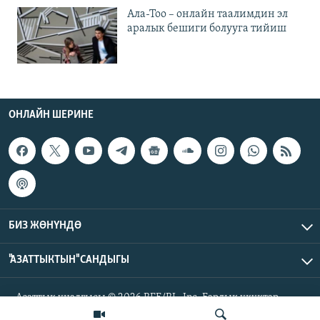
Ала-Тоо – онлайн таалимдин эл
аралык бешиги болууга тийиш
ОНЛАЙН ШЕРИНЕ
БИЗ ЖӨНҮНДӨ
"АЗАТТЫКТЫН" САНДЫГЫ
Азаттык үналгысы © 2026 RFE/RL, Inc. Бардык укуктар
корголгон.