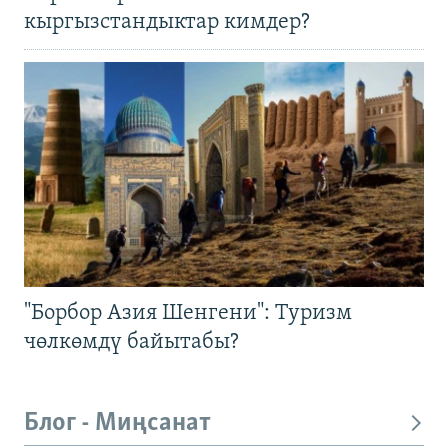
кыргызстандыктар кимдер?
"Борбор Азия Шенгени": Туризм
чөлкөмдү байытабы?
Блог - Миңсанат