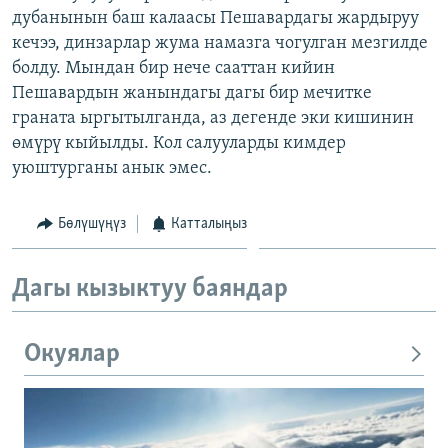
дубанынын баш калаасы Пешавардагы жардыруу
ОНЛАЙН ШЕРИНЕ
ЭЖЕ-СИҢДИЛЕР
кечээ, динзарлар жума намазга чогулган мезгилде
АЗАТТЫК+
болду. Мындан бир нече сааттан кийин
ЫҢГАЙСЫЗ СУРООЛОР
Пешавардын жанындагы дагы бир мечитке
граната ыргытылганда, аз дегенде эки кишинин
өмүрү кыйылды. Кол салууларды кимдер
ЭЕ/АРнун бардык сайттары
уюштурганы анык эмес.
Бөлүшүңүз
Катталыңыз
Дагы кызыктуу баяндар
Окуялар