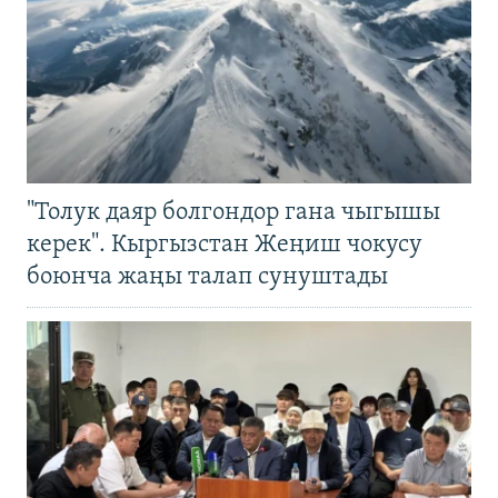
"Толук даяр болгондор гана чыгышы
керек". Кыргызстан Жеңиш чокусу
боюнча жаңы талап сунуштады