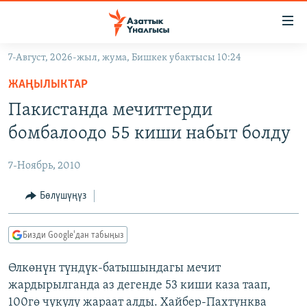
Линктер
Мазмунга
өтүңүз
7-Август, 2026-жыл, жума, Бишкек убактысы 10:24
Навигацияга
ЖАҢЫЛЫКТАР
өтүңүз
ЖАҢЫЛЫКТАР
КЫРГЫЗСТАН
Издөөгө
Пакистанда мечиттерди
салыңыз
ДҮЙНӨ
КЫРГЫЗСТАН
бомбалоодо 55 киши набыт болду
УКРАИНА
САЯСАТ
ДҮЙНӨ
7-Ноябрь, 2010
АТАЙЫН ИЛИКТӨӨ
ЭКОНОМИКА
БОРБОР АЗИЯ
ТВ ПРОГРАММАЛАР
Бөлүшүңүз
МАДАНИЯТ
ПОДКАСТ
БҮГҮН АЗАТТЫКТА
Бизди Google'дан табыңыз
ӨЗГӨЧӨ ПИКИР
ЭКСПЕРТТЕР ТАЛДАЙТ
Өлкөнүн түндүк-батышындагы мечит
БИЗ ЖАНА ДҮЙНӨ
Русский
жардырылганда аз дегенде 53 киши каза таап,
ДАНИСТЕ
100гө чукулу жараат алды. Хайбер-Пахтунква