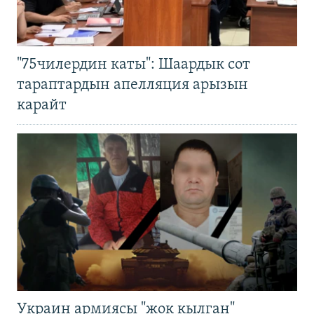
"75чилердин каты": Шаардык сот
тараптардын апелляция арызын
карайт
Украин армиясы "жок кылган"