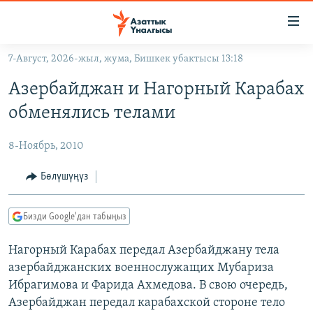
Линктер
Мазмунга
өтүңүз
7-Август, 2026-жыл, жума, Бишкек убактысы 13:18
Навигацияга
ЖАҢЫЛЫКТАР
өтүңүз
Азербайджан и Нагорный Карабах
КЫРГЫЗСТАН
Издөөгө
обменялись телами
салыңыз
ДҮЙНӨ
КЫРГЫЗСТАН
8-Ноябрь, 2010
УКРАИНА
САЯСАТ
ДҮЙНӨ
АТАЙЫН ИЛИКТӨӨ
ЭКОНОМИКА
БОРБОР АЗИЯ
Бөлүшүңүз
ТВ ПРОГРАММАЛАР
МАДАНИЯТ
Бизди Google'дан табыңыз
ПОДКАСТ
БҮГҮН АЗАТТЫКТА
Нагорный Карабах передал Азербайджану тела
ӨЗГӨЧӨ ПИКИР
ЭКСПЕРТТЕР ТАЛДАЙТ
азербайджанских военнослужащих Мубариза
БИЗ ЖАНА ДҮЙНӨ
Ибрагимова и Фарида Ахмедова. В свою очередь,
Русский
ДАНИСТЕ
Азербайджан передал карабахской стороне тело