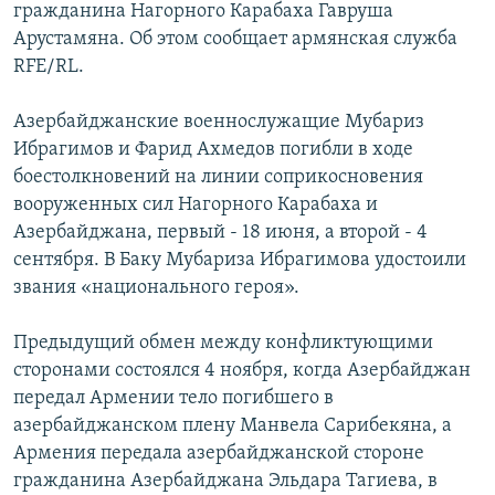
гражданина Нагорного Карабаха Гавруша
ОНЛАЙН ШЕРИНЕ
ЭЖЕ-СИҢДИЛЕР
Арустамяна. Об этом сообщает армянская служба
АЗАТТЫК+
RFE/RL.
ЫҢГАЙСЫЗ СУРООЛОР
Азербайджанские военнослужащие Мубариз
Ибрагимов и Фарид Ахмедов погибли в ходе
ЭЕ/АРнун бардык сайттары
боестолкновений на линии соприкосновения
вооруженных сил Нагорного Карабаха и
Азербайджана, первый - 18 июня, а второй - 4
сентября. В Баку Мубариза Ибрагимова удостоили
звания «национального героя».
Предыдущий обмен между конфликтующими
сторонами состоялся 4 ноября, когда Азербайджан
передал Армении тело погибшего в
азербайджанском плену Манвела Сарибекяна, а
Армения передала азербайджанской стороне
гражданина Азербайджана Эльдара Тагиева, в