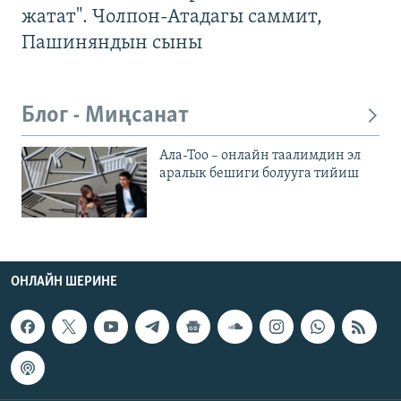
жатат". Чолпон-Атадагы саммит,
Пашиняндын сыны
Блог - Миңсанат
Ала-Тоо – онлайн таалимдин эл
аралык бешиги болууга тийиш
ОНЛАЙН ШЕРИНЕ