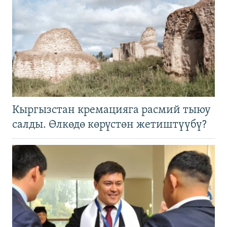
Кыргызстан кремацияга расмий тыюу
салды. Өлкөдө көрүстөн жетиштүүбү?