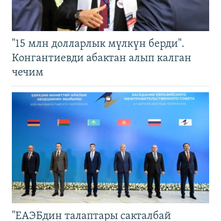
"15 млн долларлык мүлкүн берди".
Конгантиевди абактан алып калган
чечим
"ЕАЭБдин талаптары сакталбай