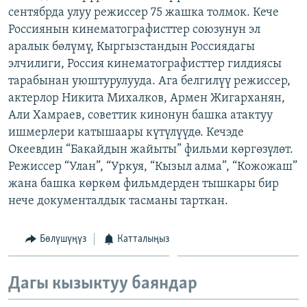
сентябрда улуу режиссер 75 жашка толмок. Кече
ОНЛАЙН ШЕРИНЕ
ЭЖЕ-СИҢДИЛЕР
Россиянын кинематографисттер союзунун эл
АЗАТТЫК+
аралык бөлүмү, Кыргызстандын Россиядагы
ЫҢГАЙСЫЗ СУРООЛОР
элчилиги, Россия кинематографисттер гилдиясы
тарабынан уюштурулууда. Ага белгилүү режиссер,
актерлор Никита Михалков, Армен Жигарханян,
ЭЕ/АРнун бардык сайттары
Али Хамраев, советтик кинонун башка атактуу
ишмерлери катышаары күтүлүүдө. Кечэде
Океевдин “Бакайдын жайыты” фильми көргөзүлөт.
Режиссер “Улан”, “Уркуя, “Кызыл алма”, “Кожожаш”
жана башка көркөм фильмдерден тышкары бир
нече документалдык тасманы тарткан.
Бөлүшүңүз
Катталыңыз
Дагы кызыктуу баяндар