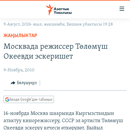
Линктер
Мазмунга
өтүңүз
9-Август, 2026-жыл, жекшемби, Бишкек убактысы 19:28
Навигацияга
ЖАҢЫЛЫКТАР
өтүңүз
ЖАҢЫЛЫКТАР
КЫРГЫЗСТАН
Издөөгө
Москвада режиссер Төлөмүш
салыңыз
ДҮЙНӨ
КЫРГЫЗСТАН
Океевди эскеришет
УКРАИНА
САЯСАТ
ДҮЙНӨ
9-Ноябрь, 2010
АТАЙЫН ИЛИКТӨӨ
ЭКОНОМИКА
БОРБОР АЗИЯ
ТВ ПРОГРАММАЛАР
Бөлүшүңүз
МАДАНИЯТ
ПОДКАСТ
БҮГҮН АЗАТТЫКТА
Бизди Google'дан табыңыз
ӨЗГӨЧӨ ПИКИР
ЭКСПЕРТТЕР ТАЛДАЙТ
16-ноябрда Москва шаарында Кыргызстандын
БИЗ ЖАНА ДҮЙНӨ
Русский
атактуу кинорежиссеру, СССР эл артисти Төлөмүш
ДАНИСТЕ
Океевди эскерүү кечеси өткөрүлөт. Быйыл