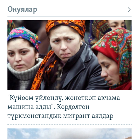
Окуялар
"Күйөөм үйлөндү, жөнөткөн акчама
машина алды". Кордолгон
түркмөнстандык мигрант аялдар