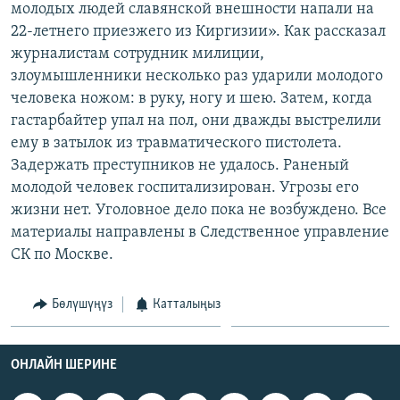
молодых людей славянской внешности напали на
ОНЛАЙН ШЕРИНЕ
ЭЖЕ-СИҢДИЛЕР
22-летнего приезжего из Киргизии». Как рассказал
АЗАТТЫК+
журналистам сотрудник милиции,
злоумышленники несколько раз ударили молодого
ЫҢГАЙСЫЗ СУРООЛОР
человека ножом: в руку, ногу и шею. Затем, когда
гастарбайтер упал на пол, они дважды выстрелили
ЭЕ/АРнун бардык сайттары
ему в затылок из травматического пистолета.
Задержать преступников не удалось. Раненый
молодой человек госпитализирован. Угрозы его
жизни нет. Уголовное дело пока не возбуждено. Все
материалы направлены в Следственное управление
СК по Москве.
Бөлүшүңүз
Катталыңыз
ОНЛАЙН ШЕРИНЕ