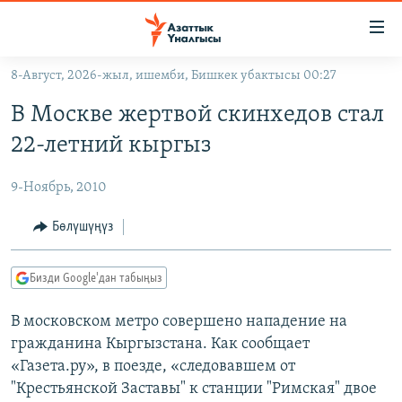
Линктер
Мазмунга
өтүңүз
8-Август, 2026-жыл, ишемби, Бишкек убактысы 00:27
Навигацияга
ЖАҢЫЛЫКТАР
өтүңүз
В Москве жертвой скинхедов стал
КЫРГЫЗСТАН
Издөөгө
22-летний кыргыз
салыңыз
ДҮЙНӨ
КЫРГЫЗСТАН
9-Ноябрь, 2010
УКРАИНА
САЯСАТ
ДҮЙНӨ
АТАЙЫН ИЛИКТӨӨ
ЭКОНОМИКА
БОРБОР АЗИЯ
Бөлүшүңүз
ТВ ПРОГРАММАЛАР
МАДАНИЯТ
Бизди Google'дан табыңыз
ПОДКАСТ
БҮГҮН АЗАТТЫКТА
В московском метро совершено нападение на
ӨЗГӨЧӨ ПИКИР
ЭКСПЕРТТЕР ТАЛДАЙТ
гражданина Кыргызстана. Как сообщает
БИЗ ЖАНА ДҮЙНӨ
«Газета.ру», в поезде, «следовавшем от
Русский
ДАНИСТЕ
"Крестьянской Заставы" к станции "Римская" двое