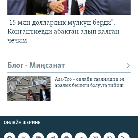
"15 млн долларлык мүлкүн берди".
Конгантиевди абактан алып калган
чечим
Блог - Миңсанат
Ала-Тоо – онлайн таалимдин эл
аралык бешиги болууга тийиш
ОНЛАЙН ШЕРИНЕ