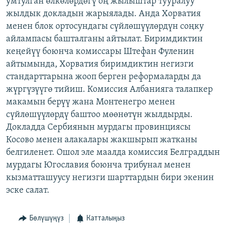
умтулган өлкөлөрдөгү оң жылыштар тууралуу
ОНЛАЙН ШЕРИНЕ
ЭЖЕ-СИҢДИЛЕР
жылдык докладын жарыялады. Анда Хорватия
менен блок ортосундагы сүйлөшүүлөрдүн соңку
АЗАТТЫК+
айлампасы башталганы айтылат. Биримдиктин
ЫҢГАЙСЫЗ СУРООЛОР
кеңейүү боюнча комиссары Штефан Фуленин
айтымында, Хорватия биримдиктин негизги
стандарттарына жооп берген реформаларды да
ЭЕ/АРнун бардык сайттары
жүргүзүүгө тийиш. Комиссия Албанияга талапкер
макамын берүү жана Монтенегро менен
сүйлөшүүлөрдү баштоо мөөнөтүн жылдырды.
Докладда Сербиянын мурдагы провинциясы
Косово менен алакалары жакшырып жатканы
белгиленет. Ошол эле маалда комиссия Белграддын
мурдагы Югославия боюнча трибунал менен
кызматташуусу негизги шарттардын бири экенин
эске салат.
Бөлүшүңүз
Катталыңыз