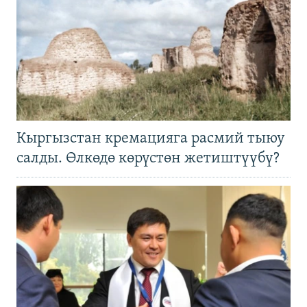
Кыргызстан кремацияга расмий тыюу
салды. Өлкөдө көрүстөн жетиштүүбү?