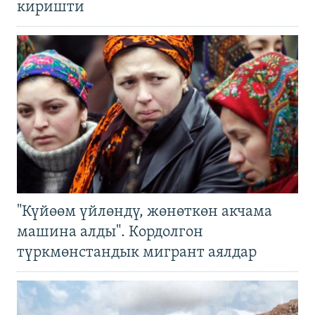
киришти
"Күйөөм үйлөндү, жөнөткөн акчама
машина алды". Кордолгон
түркмөнстандык мигрант аялдар