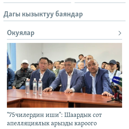
Дагы кызыктуу баяндар
Окуялар
"75чилердин иши": Шаардык сот
апелляциялык арызды кароого