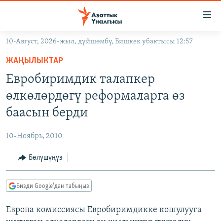
Линктер
Мазмунга
өтүңүз
10-Август, 2026-жыл, дүйшөмбү, Бишкек убактысы 12:57
Навигацияга
ЖАҢЫЛЫКТАР
өтүңүз
ЖАҢЫЛЫКТАР
КЫРГЫЗСТАН
Издөөгө
Евробиримдик талапкер
салыңыз
ДҮЙНӨ
КЫРГЫЗСТАН
өлкөлөрдөгү реформаларга өз
УКРАИНА
САЯСАТ
ДҮЙНӨ
баасын берди
АТАЙЫН ИЛИКТӨӨ
ЭКОНОМИКА
БОРБОР АЗИЯ
10-Ноябрь, 2010
ТВ ПРОГРАММАЛАР
МАДАНИЯТ
Бөлүшүңүз
ПОДКАСТ
БҮГҮН АЗАТТЫКТА
ӨЗГӨЧӨ ПИКИР
ЭКСПЕРТТЕР ТАЛДАЙТ
Бизди Google'дан табыңыз
БИЗ ЖАНА ДҮЙНӨ
Русский
Европа комиссиясы Евробиримдикке кошулууга
ДАНИСТЕ