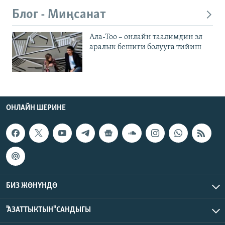
Блог - Миңсанат
Ала-Тоо – онлайн таалимдин эл
аралык бешиги болууга тийиш
ОНЛАЙН ШЕРИНЕ
БИЗ ЖӨНҮНДӨ
"АЗАТТЫКТЫН" САНДЫГЫ