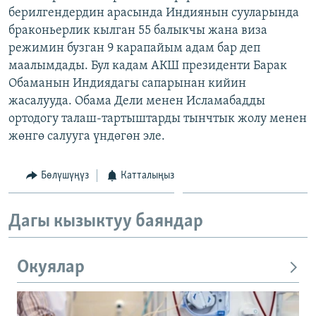
берилгендердин арасында Индиянын сууларында
ОНЛАЙН ШЕРИНЕ
ЭЖЕ-СИҢДИЛЕР
браконьерлик кылган 55 балыкчы жана виза
АЗАТТЫК+
режимин бузган 9 карапайым адам бар деп
ЫҢГАЙСЫЗ СУРООЛОР
маалымдады. Бул кадам АКШ президенти Барак
Обаманын Индиядагы сапарынан кийин
жасалууда. Обама Дели менен Исламабадды
ЭЕ/АРнун бардык сайттары
ортодогу талаш-тартыштарды тынчтык жолу менен
жөнгө салууга үндөгөн эле.
Бөлүшүңүз
Катталыңыз
Дагы кызыктуу баяндар
Окуялар