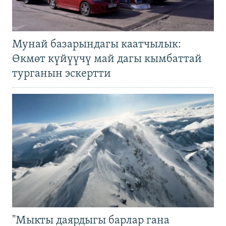
Мунай базарындагы каатчылык:
Өкмөт күйүүчү май дагы кымбаттай
турганын эскертти
"Мыкты даярдыгы барлар гана