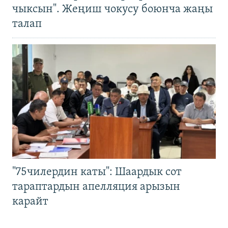
чыксын". Жеңиш чокусу боюнча жаңы
талап
"75чилердин каты": Шаардык сот
тараптардын апелляция арызын
карайт