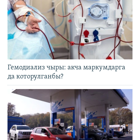
Гемодиализ чыры: акча маркумдарга
да которулганбы?