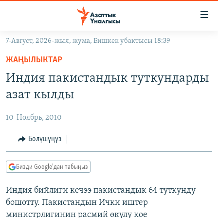
Линктер
Мазмунга
өтүңүз
7-Август, 2026-жыл, жума, Бишкек убактысы 18:39
Навигацияга
ЖАҢЫЛЫКТАР
өтүңүз
ЖАҢЫЛЫКТАР
КЫРГЫЗСТАН
Издөөгө
Индия пакистандык туткундарды
салыңыз
ДҮЙНӨ
КЫРГЫЗСТАН
азат кылды
УКРАИНА
САЯСАТ
ДҮЙНӨ
10-Ноябрь, 2010
АТАЙЫН ИЛИКТӨӨ
ЭКОНОМИКА
БОРБОР АЗИЯ
ТВ ПРОГРАММАЛАР
Бөлүшүңүз
МАДАНИЯТ
ПОДКАСТ
БҮГҮН АЗАТТЫКТА
Бизди Google'дан табыңыз
ӨЗГӨЧӨ ПИКИР
ЭКСПЕРТТЕР ТАЛДАЙТ
Индия бийлиги кечээ пакистандык 64 туткунду
БИЗ ЖАНА ДҮЙНӨ
Русский
бошотту. Пакистандын Ички иштер
ДАНИСТЕ
министрлигинин расмий өкүлү кое