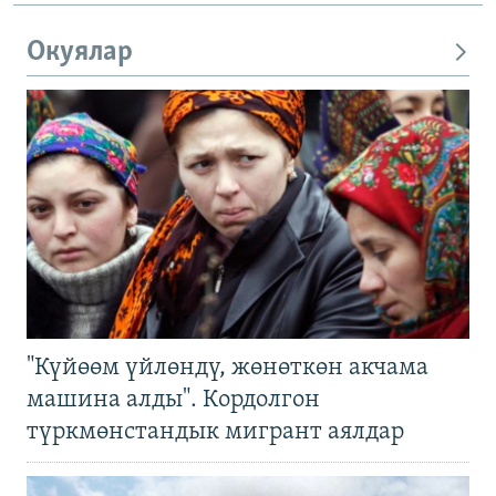
Окуялар
"Күйөөм үйлөндү, жөнөткөн акчама
машина алды". Кордолгон
түркмөнстандык мигрант аялдар