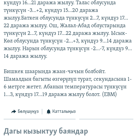
күндүз 16…21 даража жылуу. Талас облусунда
ОНЛАЙН ШЕРИНЕ
ЭЖЕ-СИҢДИЛЕР
түнкүсүн -3…+2, күндүз 15…20 даража
АЗАТТЫК+
жылуу.Баткен облусунда түнкүсүн 2…7, күндүз 17…
22 даража жылуу. Ош, Жалал-Абад облустарында
ЫҢГАЙСЫЗ СУРООЛОР
түнкүсүн 2…7, күндүз 17…22 даража жылуу. Ысык-
Көл облусунда түнкүсүн -2…+3, күндүз 9…14 даража
ЭЕ/АРнун бардык сайттары
жылуу. Нарын облусунда түнкүсүн -2…-7, күндүз 9…
14 даража жылуу.
Бишкек шаарында жаан-чачын болбойт.
Шамалдын багыты өзгөрүлүп турат, секундасына 1-
6 метрге жетет. Абанын температурасы түнкүсүн
1…3, күндүз 17…19 даража жылуу болот. (EBM)
Бөлүшүңүз
Катталыңыз
Дагы кызыктуу баяндар