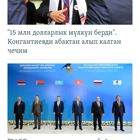
"15 млн долларлык мүлкүн берди".
Конгантиевди абактан алып калган
чечим