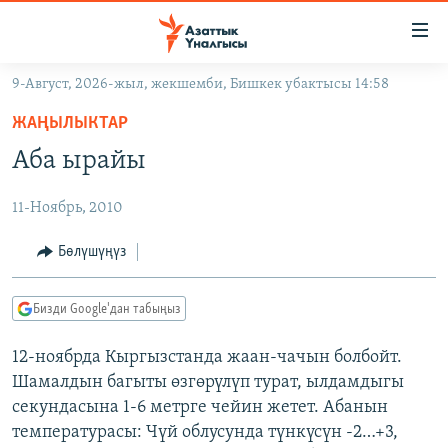
Линктер
Мазмунга
өтүңүз
9-Август, 2026-жыл, жекшемби, Бишкек убактысы 14:58
Навигацияга
ЖАҢЫЛЫКТАР
өтүңүз
ЖАҢЫЛЫКТАР
КЫРГЫЗСТАН
Издөөгө
Аба ырайы
салыңыз
ДҮЙНӨ
КЫРГЫЗСТАН
11-Ноябрь, 2010
УКРАИНА
САЯСАТ
ДҮЙНӨ
АТАЙЫН ИЛИКТӨӨ
ЭКОНОМИКА
БОРБОР АЗИЯ
Бөлүшүңүз
ТВ ПРОГРАММАЛАР
МАДАНИЯТ
Бизди Google'дан табыңыз
ПОДКАСТ
БҮГҮН АЗАТТЫКТА
12-ноябрда Кыргызстанда жаан-чачын болбойт.
ӨЗГӨЧӨ ПИКИР
ЭКСПЕРТТЕР ТАЛДАЙТ
Шамалдын багыты өзгөрүлүп турат, ылдамдыгы
БИЗ ЖАНА ДҮЙНӨ
секундасына 1-6 метрге чейин жетет. Абанын
Русский
температурасы: Чүй облусунда түнкүсүн -2…+3,
ДАНИСТЕ