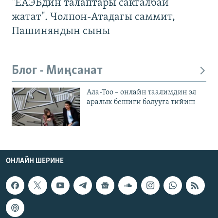
"ЕАЭБдин талаптары сакталбай
жатат". Чолпон-Атадагы саммит,
Пашиняндын сыны
Блог - Миңсанат
Ала-Тоо – онлайн таалимдин эл
аралык бешиги болууга тийиш
ОНЛАЙН ШЕРИНЕ