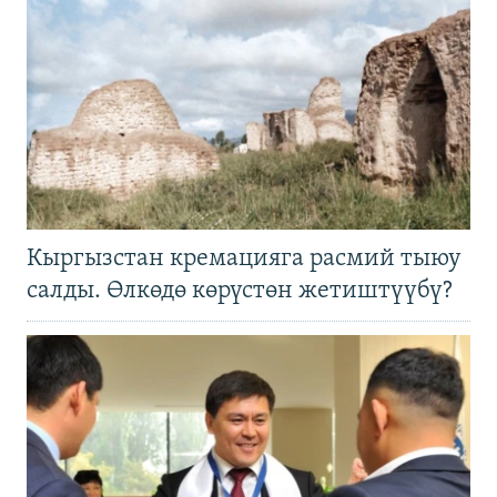
Кыргызстан кремацияга расмий тыюу
салды. Өлкөдө көрүстөн жетиштүүбү?