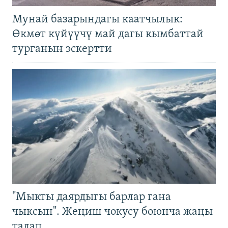
Мунай базарындагы каатчылык:
Өкмөт күйүүчү май дагы кымбаттай
турганын эскертти
"Мыкты даярдыгы барлар гана
чыксын". Жеңиш чокусу боюнча жаңы
талап