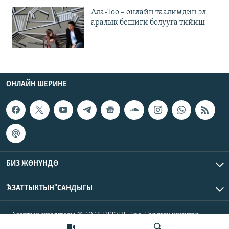
Ала-Тоо – онлайн таалимдин эл
аралык бешиги болууга тийиш
ОНЛАЙН ШЕРИНЕ
БИЗ ЖӨНҮНДӨ
"АЗАТТЫКТЫН" САНДЫГЫ
Азаттык үналгысы © 2026 RFE/RL, Inc. Бардык укуктар
корголгон.