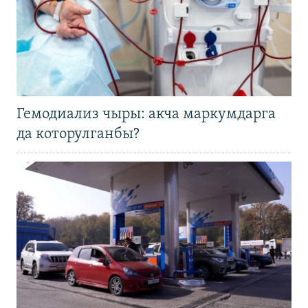
Гемодиализ чыры: акча маркумдарга
да которулганбы?