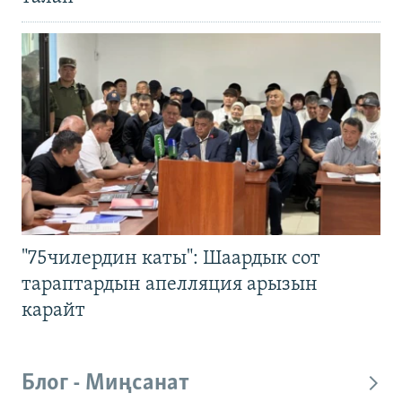
"75чилердин каты": Шаардык сот
тараптардын апелляция арызын
карайт
Блог - Миңсанат