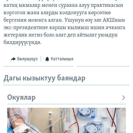
катаң ыкмалар менен суракка алуу практикасын
ОНЛАЙН ШЕРИНЕ
ЭЖЕ-СИҢДИЛЕР
коргогон жана аларды колдонууга көрсөтмө
АЗАТТЫК+
бергенин моюнга алган. Ушунун өзү эле АКШнын
ЫҢГАЙСЫЗ СУРООЛОР
экс-президентине каршы кылмыш ишин ачканга
жетерлик негиз боло алат деп айтылат уюмдун
билдирүүсүндө.
ЭЕ/АРнун бардык сайттары
Бөлүшүңүз
Катталыңыз
Дагы кызыктуу баяндар
Окуялар