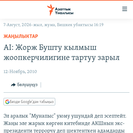
Линктер
Мазмунга
өтүңүз
7-Август, 2026-жыл, жума, Бишкек убактысы 16:19
Навигацияга
ЖАҢЫЛЫКТАР
өтүңүз
ЖАҢЫЛЫКТАР
КЫРГЫЗСТАН
Издөөгө
AI: Жорж Бушту кылмыш
салыңыз
ДҮЙНӨ
КЫРГЫЗСТАН
жоопкерчилигине тартуу зарыл
УКРАИНА
САЯСАТ
ДҮЙНӨ
12-Ноябрь, 2010
АТАЙЫН ИЛИКТӨӨ
ЭКОНОМИКА
БОРБОР АЗИЯ
ТВ ПРОГРАММАЛАР
Бөлүшүңүз
МАДАНИЯТ
ПОДКАСТ
БҮГҮН АЗАТТЫКТА
Бизди Google'дан табыңыз
ӨЗГӨЧӨ ПИКИР
ЭКСПЕРТТЕР ТАЛДАЙТ
Эл аралык "Мунапыс" уюму ушундай деп эсептейт.
БИЗ ЖАНА ДҮЙНӨ
Русский
Жаңы эле жарык көргөн китебинде АКШнын экс-
ДАНИСТЕ
президенти террорчу деп шектенткен адамдарды