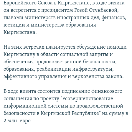
Европейского Союза в Кыргызстане, в ходе визита
ОНЛАЙН ШЕРИНЕ
ЭЖЕ-СИҢДИЛЕР
он встретится с президентом Розой Отунбаевой,
АЗАТТЫК+
главами министерств иностранных дел, финансов,
юстиции и министерства образования
ЫҢГАЙСЫЗ СУРООЛОР
Кыргызстана.
ЭЕ/АРнун бардык сайттары
На этих встречах планируется обсуждение помощи
Кыргызстану в области социальной защиты и
обеспечения продовольственной безопасности,
образования, реабилитации инфраструктуры,
эффективного управления и верховенства закона.
В ходе визита состоится подписание финансового
соглашения по проекту "Усовершенствование
информационной системы по продовольственной
безопасности в Кыргызской Республике" на сумму в
2 млн. евро.