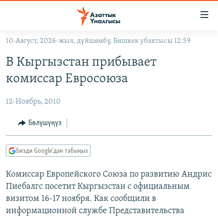
Линктер
Мазмунга
өтүңүз
10-Август, 2026-жыл, дүйшөмбү, Бишкек убактысы 12:59
Навигацияга
ЖАҢЫЛЫКТАР
өтүңүз
В Кыргызстан прибывает
КЫРГЫЗСТАН
Издөөгө
комиссар Евросоюза
салыңыз
ДҮЙНӨ
КЫРГЫЗСТАН
12-Ноябрь, 2010
УКРАИНА
САЯСАТ
ДҮЙНӨ
АТАЙЫН ИЛИКТӨӨ
ЭКОНОМИКА
БОРБОР АЗИЯ
Бөлүшүңүз
ТВ ПРОГРАММАЛАР
МАДАНИЯТ
Бизди Google'дан табыңыз
ПОДКАСТ
БҮГҮН АЗАТТЫКТА
Комиссар Европейского Союза по развитию Андрис
ӨЗГӨЧӨ ПИКИР
ЭКСПЕРТТЕР ТАЛДАЙТ
Пиебалгс посетит Кыргызстан с официальным
БИЗ ЖАНА ДҮЙНӨ
визитом 16-17 ноября. Как сообщили в
Русский
ДАНИСТЕ
информационной службе Представительства