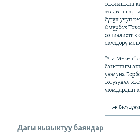
ЭЖЕ-СИҢДИЛЕР
жыйынына кат
аталган парти
АЗАТТЫК+
бүгүн учуп к
ЫҢГАЙСЫЗ СУРООЛОР
Өмүрбек Теке
социалистик 
өкүлдөрү мен
“Ата Мекен” 
багыттагы ак
уюмуна Борбо
тогузунчу кы
уюмдардын ка
Бөлүшүңү
Дагы кызыктуу баяндар