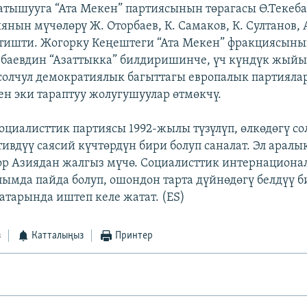
ышууга “Ата Мекен” партиясынын төрагасы Ө.Текеба
янын мүчөлөрү Ж. Оторбаев, К. Самаков, К. Султанов,
етишти. Жогорку Кеңештеги “Ата Мекен” фракциясыны
баевдин “Азаттыкка” билдиришинче, үч күндүк жый
солчул демократиялык багыттагы европалык партиял
ен эки тараптуу жолугушуулар өтмөкчү.
социалисттик партиясы 1992-жылы түзүлүп, өлкөдөгү со
тивдүү саясий күчтөрдүн бири болуп саналат. Эл арал
р Азиядан жалгыз мүчө. Социалисттик интернациона
лымда пайда болуп, ошондон тарта дүйнөдөгү белдүү б
тарында иштеп келе жатат. (ES)
з
Катталыңыз
Принтер