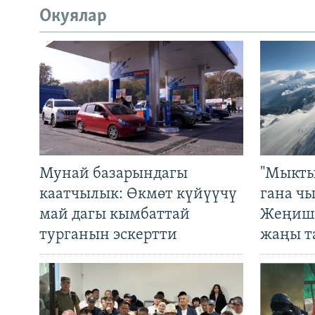
Окуялар
Мунай базарындагы
"Мыкты
каатчылык: Өкмөт күйүүчү
гана ч
май дагы кымбаттай
Жеңиш 
турганын эскертти
жаңы т