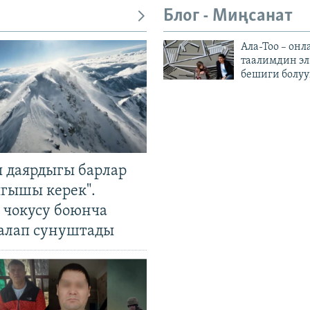
Блог - Миңсанат
Ала-Тоо – онл
таалимдин эл
бешиги болуу
 даярдыгы барлар
ыгышы керек".
чокусу боюнча
алап сунуштады