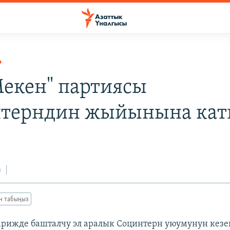
Р
Мекен" партиясы
нтерндин жыйынына ка
0
з
ан табыңыз
арижде башталчу эл аралык Социнтерн уюумунун кезе