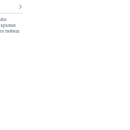
айн
 аралык
га тийиш