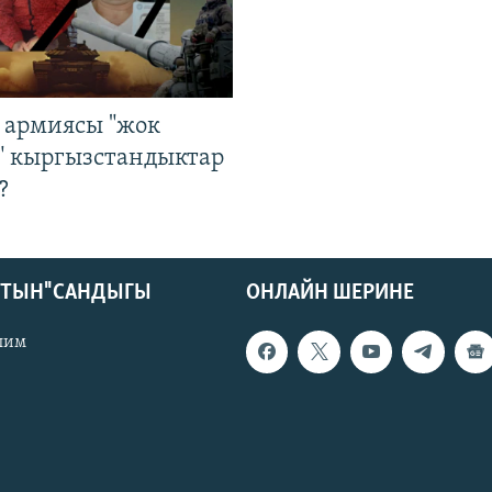
 армиясы "жок
" кыргызстандыктар
?
КТЫН" САНДЫГЫ
ОНЛАЙН ШЕРИНЕ
лим