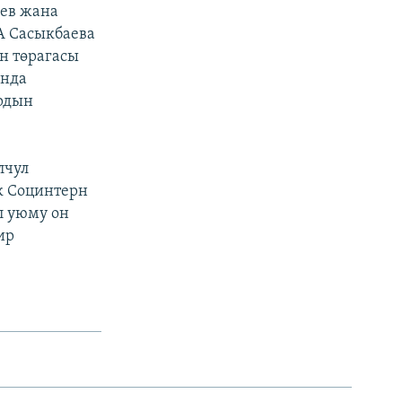
ев жана
 А Сасыкбаева
н төрагасы
ында
ардын
лчул
ык Социнтерн
л уюму он
ир