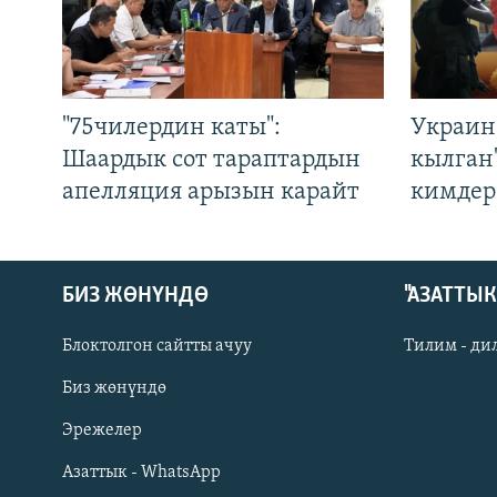
"75чилердин каты":
Украин
Шаардык сот тараптардын
кылган
апелляция арызын карайт
кимдер
БИЗ ЖӨНҮНДӨ
"АЗАТТЫ
Блоктолгон сайтты ачуу
Тилим - ди
Биз жөнүндө
Русский
Эрежелер
Азаттык - WhatsApp
ОНЛАЙН ШЕРИНЕ