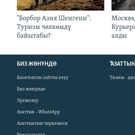
"Борбор Азия Шенгени":
Москва
Туризм чөлкөмдү
Курьер
байытабы?
алды
БИЗ ЖӨНҮНДӨ
"АЗАТТЫ
Блоктолгон сайтты ачуу
Тилим - ди
Биз жөнүндө
Русский
Эрежелер
Азаттык - WhatsApp
ОНЛАЙН ШЕРИНЕ
Азаттыктын тиркемеси