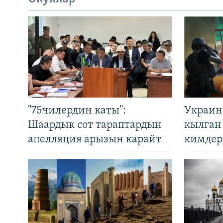
"75чилердин каты":
Украин
Шаардык сот тараптардын
кылган
апелляция арызын карайт
кимдер