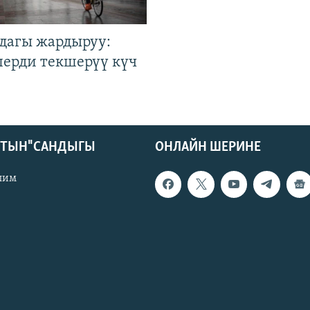
дагы жардыруу:
лерди текшерүү күч
КТЫН" САНДЫГЫ
ОНЛАЙН ШЕРИНЕ
лим