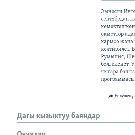
ЭЖЕ-СИҢДИЛЕР
Эмнести Инте
АЗАТТЫК+
сентябрдан 
ЫҢГАЙСЫЗ СУРООЛОР
көмөктөшкөн
өкмөттөр ада
кармоо жана
келтирилет. 
Румыния, Шв
белгиленет. 
чыгара башта
программасын
Бөлүшүңү
Дагы кызыктуу баяндар
Окуялар