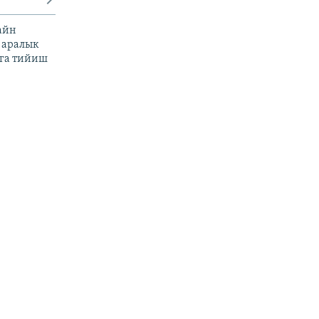
айн
 аралык
га тийиш