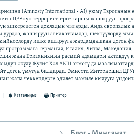
рнешнл (Amnesty International - AI) уюму Европанын ө
кийин ЦРУнун террористтерге каршы жашыруун прог
ун ашкерелеген докладын чыгарды. Анда европалык
м уурдоо, жашыруун авиакаттамдар, шектүүлөрдү мы
 кыйноолорду ишке ашырууга жардамдашкан деген ф
Бул программага Германия, Италия, Литва, Македония,
еция жана Британиянын расмий адамдары активдүү
Уюмдун өкүлү Жулия Хол АКШ өкмөтү да маалыматтар
йт деген үмүтүн билдирди. Эмнести Интернешнл ЦРУ
ан жапа чеккендерге адилет мамиле кылууга үндөйт
з
Катталыңыз
Принтер
Блог - Миңсанат