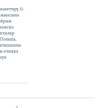
кмөттөрү 11-
раммасына
 айрым
йзамсыз
актылар
 Польша,
 катышканы
ды ачыкка
нун
.