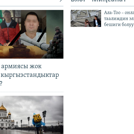
Ала-Тоо – онл
таалимдин эл
бешиги болуу
 армиясы жок
 кыргызстандыктар
?