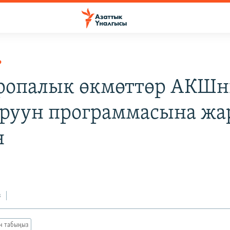
Р
вропалык өкмөттөр АКШ
уун программасына жа
н
0
з
ан табыңыз