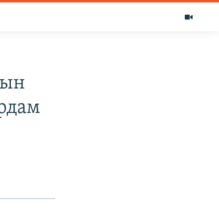
нын
рдам