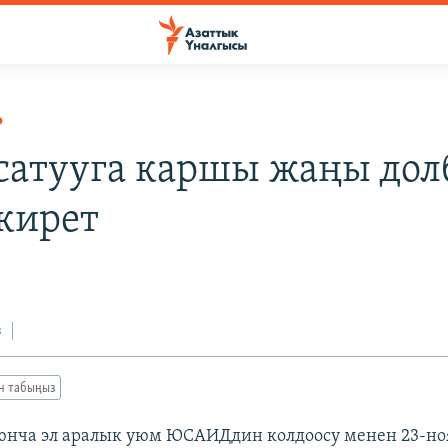
Р
сатууга каршы жаңы дол
кирет
0
з
ан табыңыз
юнча эл аралык уюм ЮСАИДдин колдоосу менен 23-но