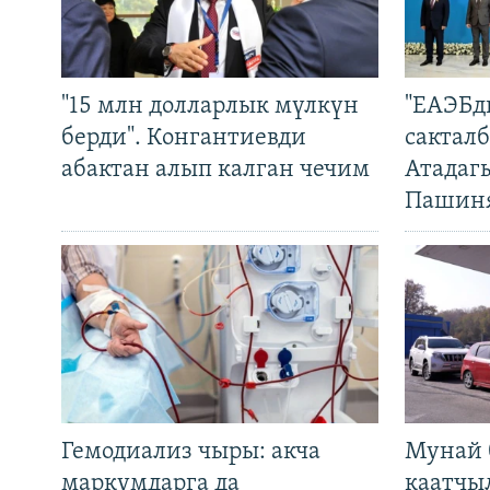
"15 млн долларлык мүлкүн
"ЕАЭБд
берди". Конгантиевди
сакталб
абактан алып калган чечим
Атадаг
Пашин
Гемодиализ чыры: акча
Мунай 
маркумдарга да
каатчы