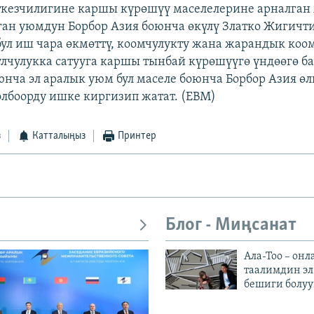
аткезчилигине каршы күрөшүү маселелерине арналга
лган уюмдун Борбор Азия боюнча өкүлү Златко Жигичт
ул иш чара өкмөттү, коомчулукту жана жарандык коо
лчулукка сатууга каршы тынбай күрөшүүгө үндөөгө ба
нча эл аралык уюм бул маселе боюнча Борбор Азия өл
лбоорду ишке киргизип жатат. (EBM)
з
Катталыңыз
Принтер
Блог - Миңсанат
Ала-Тоо – онл
таалимдин эл
бешиги болуу