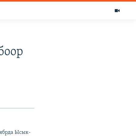
боор
ябрда Ысык-