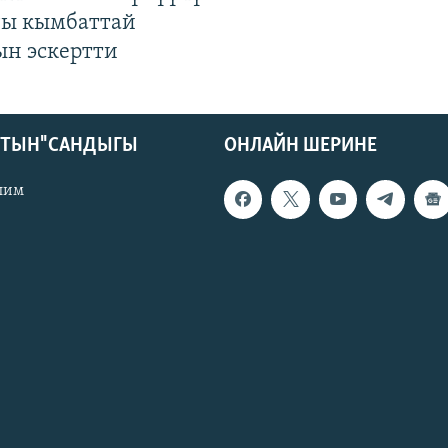
гы кымбаттай
ын эскертти
КТЫН" САНДЫГЫ
ОНЛАЙН ШЕРИНЕ
лим