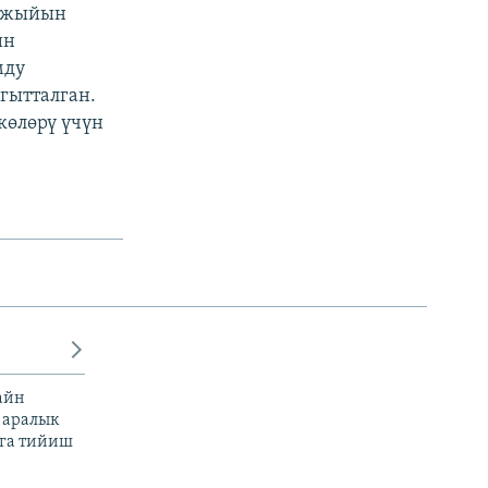
н жыйын
ин
мду
гытталган.
көлөрү үчүн
айн
 аралык
га тийиш