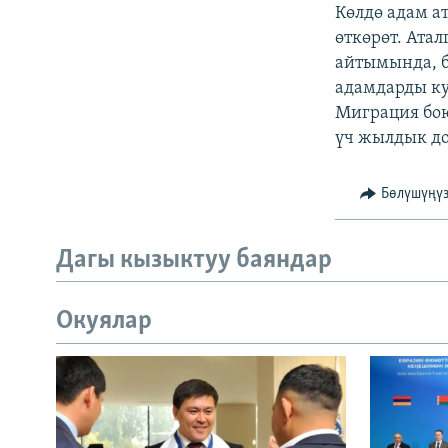
ЭЖЕ-СИҢДИЛЕР
Көлдө адам 
өткөрөт. Ата
АЗАТТЫК+
айтымында, б
ЫҢГАЙСЫЗ СУРООЛОР
адамдарды ку
Миграция бою
үч жылдык до
Бөлүшүңү
Дагы кызыктуу баяндар
Окуялар