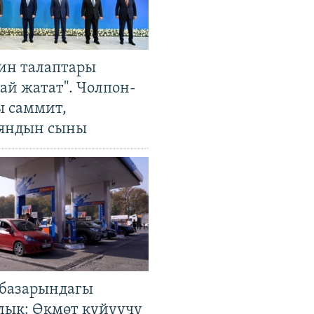
ин талаптары
ай жатат". Чолпон-
ы саммит,
яндын сыны
базарындагы
лык: Өкмөт күйүүчү