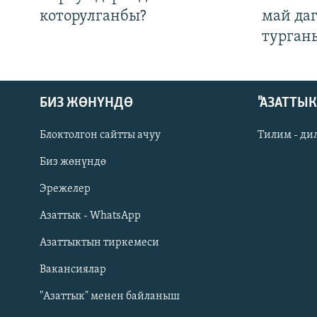
которулганбы?
май да
турган
БИЗ ЖӨНҮНДӨ
"АЗАТТЫ
Блоктолгон сайтты ачуу
Тилим - ди
Биз жөнүндө
Русский
Эрежелер
Азаттык - WhatsApp
ОНЛАЙН ШЕРИНЕ
Азаттыктын тиркемеси
Вакансиялар
"Азаттык" менен байланыш