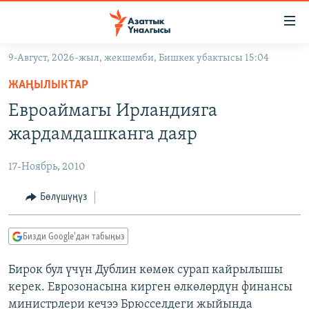
Линктер
Мазмунга
өтүңүз
9-Август, 2026-жыл, жекшемби, Бишкек убактысы 15:04
Навигацияга
ЖАҢЫЛЫКТАР
өтүңүз
ЖАҢЫЛЫКТАР
КЫРГЫЗСТАН
Издөөгө
Евроаймагы Ирландияга
салыңыз
ДҮЙНӨ
КЫРГЫЗСТАН
жардамдашканга даяр
УКРАИНА
САЯСАТ
ДҮЙНӨ
17-Ноябрь, 2010
АТАЙЫН ИЛИКТӨӨ
ЭКОНОМИКА
БОРБОР АЗИЯ
ТВ ПРОГРАММАЛАР
Бөлүшүңүз
МАДАНИЯТ
ПОДКАСТ
БҮГҮН АЗАТТЫКТА
Бизди Google'дан табыңыз
ӨЗГӨЧӨ ПИКИР
ЭКСПЕРТТЕР ТАЛДАЙТ
Бирок бул үчүн Дублин көмөк сурап кайрылышы
БИЗ ЖАНА ДҮЙНӨ
Русский
керек. Еврозонасына кирген өлкөлөрдүн финансы
ДАНИСТЕ
министрлери кечээ Брюсселдеги жыйында