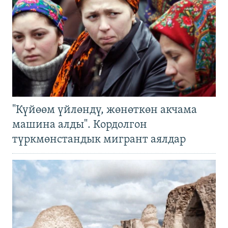
"Күйөөм үйлөндү, жөнөткөн акчама
машина алды". Кордолгон
түркмөнстандык мигрант аялдар