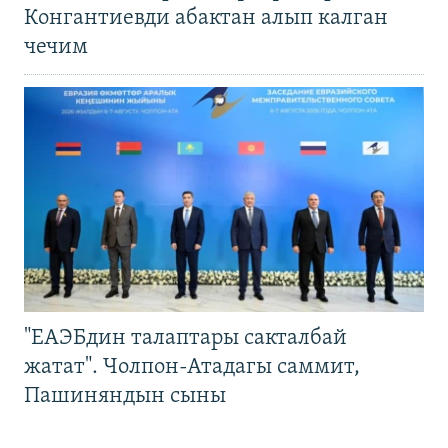
Конгантиевди абактан алып калган
чечим
"ЕАЭБдин талаптары сакталбай
жатат". Чолпон-Атадагы саммит,
Пашиняндын сыны