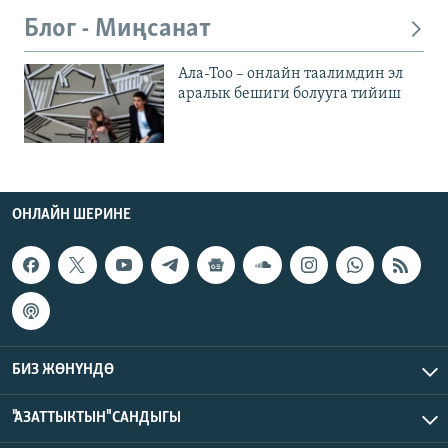
Блог - Миңсанат
Ала-Тоо – онлайн таалимдин эл
аралык бешиги болууга тийиш
ОНЛАЙН ШЕРИНЕ
БИЗ ЖӨНҮНДӨ
"АЗАТТЫКТЫН" САНДЫГЫ