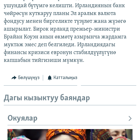
ушундай бүтүмгө келишти. Ирландиянын банк
ОНЛАЙН ШЕРИНЕ
ЭЖЕ-СИҢДИЛЕР
чөйрөсүн куткаруу планы Эл аралык валюта
АЗАТТЫК+
фондусу менен биргеликте түзүлөт жана жүзөгө
ЫҢГАЙСЫЗ СУРООЛОР
ашырылат. Бирок ирланд премьер-министри
Брайан Коуэн анын өкмөтү азырынча жардамга
муктаж эмес деп белгиледи. Ирландиядагы
ЭЕ/АРнун бардык сайттары
финансы кризиси евронун стабилдүүлүгүнө
капшабын тийгизиши мүмкүн.
Бөлүшүңүз
Катталыңыз
Дагы кызыктуу баяндар
Окуялар