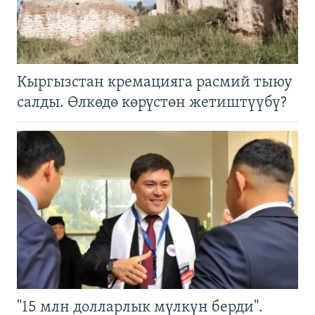
Кыргызстан кремацияга расмий тыюу
салды. Өлкөдө көрүстөн жетиштүүбү?
"15 млн долларлык мүлкүн берди".