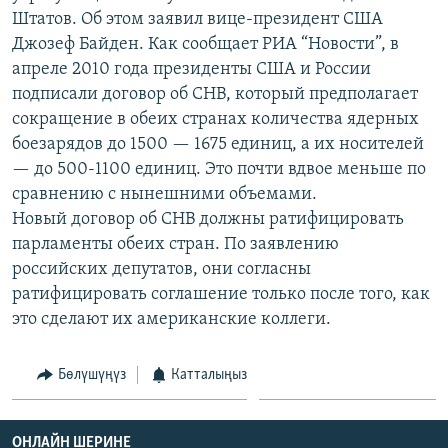
ОНЛАЙН ШЕРИНЕ
Штатов. Об этом заявил вице-президент США
ЭЖЕ-СИҢДИЛЕР
Джозеф Байден. Как сообщает РИА “Новости”, в
АЗАТТЫК+
апреле 2010 года президенты США и России
ЫҢГАЙСЫЗ СУРООЛОР
подписали договор об СНВ, который предполагает
сокращение в обеих странах количества ядерных
боезарядов до 1500 — 1675 единиц, а их носителей
ЭЕ/АРнун бардык сайттары
— до 500-1100 единиц. Это почти вдвое меньше по
сравнению с нынешними объемами.
Новый договор об СНВ должны ратифицировать
парламенты обеих стран. По заявлению
российских депутатов, они согласны
ратифицировать соглашение только после того, как
это сделают их американские коллеги.
Бөлүшүңүз
Катталыңыз
ОНЛАЙН ШЕРИНЕ