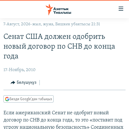
Линктер
Мазмунга
өтүңүз
7-Август, 2026-жыл, жума, Бишкек убактысы 21:31
Навигацияга
ЖАҢЫЛЫКТАР
өтүңүз
Сенат США должен одобрить
КЫРГЫЗСТАН
Издөөгө
новый договор по СНВ до конца
салыңыз
ДҮЙНӨ
КЫРГЫЗСТАН
года
УКРАИНА
САЯСАТ
ДҮЙНӨ
17-Ноябрь, 2010
АТАЙЫН ИЛИКТӨӨ
ЭКОНОМИКА
БОРБОР АЗИЯ
ТВ ПРОГРАММАЛАР
Бөлүшүңүз
МАДАНИЯТ
ПОДКАСТ
БҮГҮН АЗАТТЫКТА
Бизди Google'дан табыңыз
ӨЗГӨЧӨ ПИКИР
ЭКСПЕРТТЕР ТАЛДАЙТ
Если американский Сенат не одобрит новый
БИЗ ЖАНА ДҮЙНӨ
Русский
договор по СНВ до конца года, то это «поставит под
ДАНИСТЕ
угрозу национальную безопасность» Соединенных