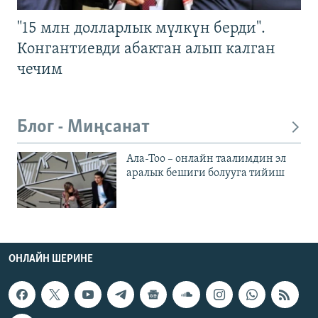
"15 млн долларлык мүлкүн берди".
Конгантиевди абактан алып калган
чечим
Блог - Миңсанат
Ала-Тоо – онлайн таалимдин эл
аралык бешиги болууга тийиш
ОНЛАЙН ШЕРИНЕ