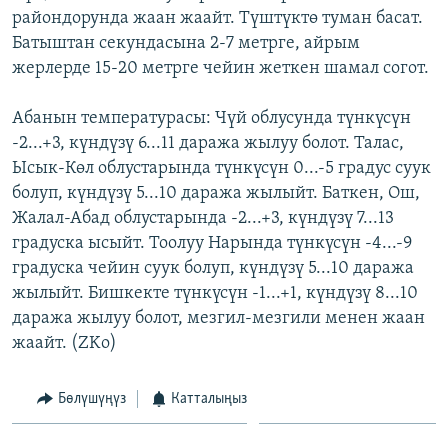
райондорунда жаан жаайт. Түштүктө туман басат.
ОНЛАЙН ШЕРИНЕ
ЭЖЕ-СИҢДИЛЕР
Батыштан секундасына 2-7 метрге, айрым
АЗАТТЫК+
жерлерде 15-20 метрге чейин жеткен шамал согот.
ЫҢГАЙСЫЗ СУРООЛОР
Абанын температурасы: Чүй облусунда түнкүсүн
-2...+3, күндүзү 6...11 даража жылуу болот. Талас,
ЭЕ/АРнун бардык сайттары
Ысык-Көл облустарында түнкүсүн 0...-5 градус суук
болуп, күндүзү 5...10 даража жылыйт. Баткен, Ош,
Жалал-Абад облустарында -2...+3, күндүзү 7...13
градуска ысыйт. Тоолуу Нарында түнкүсүн -4...-9
градуска чейин суук болуп, күндүзү 5...10 даража
жылыйт. Бишкекте түнкүсүн -1...+1, күндүзү 8...10
даража жылуу болот, мезгил-мезгили менен жаан
жаайт. (ZKo)
Бөлүшүңүз
Катталыңыз