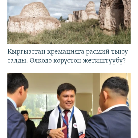
Кыргызстан кремацияга расмий тыюу
салды. Өлкөдө көрүстөн жетиштүүбү?