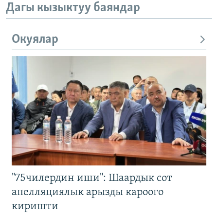
Дагы кызыктуу баяндар
Окуялар
"75чилердин иши": Шаардык сот
апелляциялык арызды кароого
киришти