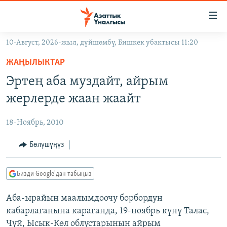
Линктер
Мазмунга
өтүңүз
10-Август, 2026-жыл, дүйшөмбү, Бишкек убактысы 11:20
Навигацияга
ЖАҢЫЛЫКТАР
өтүңүз
ЖАҢЫЛЫКТАР
КЫРГЫЗСТАН
Издөөгө
Эртең аба муздайт, айрым
салыңыз
ДҮЙНӨ
КЫРГЫЗСТАН
жерлерде жаан жаайт
УКРАИНА
САЯСАТ
ДҮЙНӨ
18-Ноябрь, 2010
АТАЙЫН ИЛИКТӨӨ
ЭКОНОМИКА
БОРБОР АЗИЯ
ТВ ПРОГРАММАЛАР
Бөлүшүңүз
МАДАНИЯТ
ПОДКАСТ
БҮГҮН АЗАТТЫКТА
Бизди Google'дан табыңыз
ӨЗГӨЧӨ ПИКИР
ЭКСПЕРТТЕР ТАЛДАЙТ
Аба-ырайын маалымдоочу борбордун
БИЗ ЖАНА ДҮЙНӨ
Русский
кабарлаганына караганда, 19-ноябрь күнү Талас,
ДАНИСТЕ
Чүй, Ысык-Көл облустарынын айрым