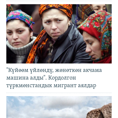
"Күйөөм үйлөндү, жөнөткөн акчама
машина алды". Кордолгон
түркмөнстандык мигрант аялдар