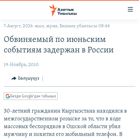
Линктер
Мазмунга
өтүңүз
7-Август, 2026-жыл, жума, Бишкек убактысы 08:44
Навигацияга
ЖАҢЫЛЫКТАР
өтүңүз
Обвиняемый по июньским
КЫРГЫЗСТАН
Издөөгө
событиям задержан в России
салыңыз
ДҮЙНӨ
КЫРГЫЗСТАН
19-Ноябрь, 2010
УКРАИНА
САЯСАТ
ДҮЙНӨ
АТАЙЫН ИЛИКТӨӨ
ЭКОНОМИКА
БОРБОР АЗИЯ
Бөлүшүңүз
ТВ ПРОГРАММАЛАР
МАДАНИЯТ
Бизди Google'дан табыңыз
ПОДКАСТ
БҮГҮН АЗАТТЫКТА
30-летний гражданин Кыргызстана находился в
ӨЗГӨЧӨ ПИКИР
ЭКСПЕРТТЕР ТАЛДАЙТ
межгосударственном розыске за то, что в ходе
БИЗ ЖАНА ДҮЙНӨ
массовых беспорядков в Ошской области убил
Русский
ДАНИСТЕ
мужчину и похитил его мобильный телефон. В