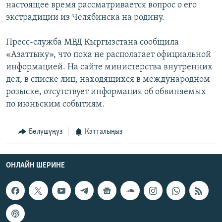
настоящее время рассматривается вопрос о его
ОНЛАЙН ШЕРИНЕ
ЭЖЕ-СИҢДИЛЕР
экстрадиции из Челябинска на родину.
АЗАТТЫК+
Пресс-служба МВД Кыргызстана сообщила
ЫҢГАЙСЫЗ СУРООЛОР
«Азаттыку», что пока не располагает официальной
информацией. На сайте министерства внутренних
ЭЕ/АРнун бардык сайттары
дел, в списке лиц, находящихся в международном
розыске, отсутствует информация об обвиняемых
по июньским событиям.
Бөлүшүңүз
Катталыңыз
ОНЛАЙН ШЕРИНЕ