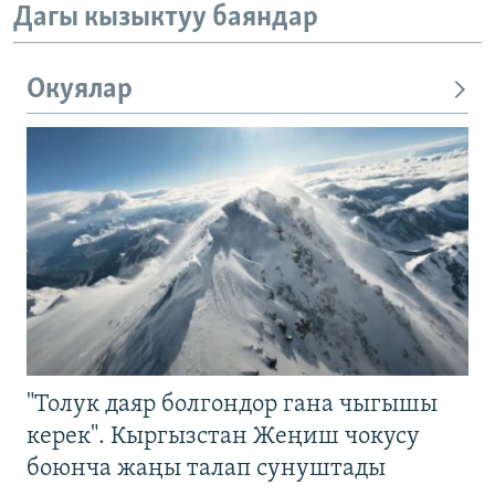
Дагы кызыктуу баяндар
Окуялар
"Толук даяр болгондор гана чыгышы
керек". Кыргызстан Жеңиш чокусу
боюнча жаңы талап сунуштады