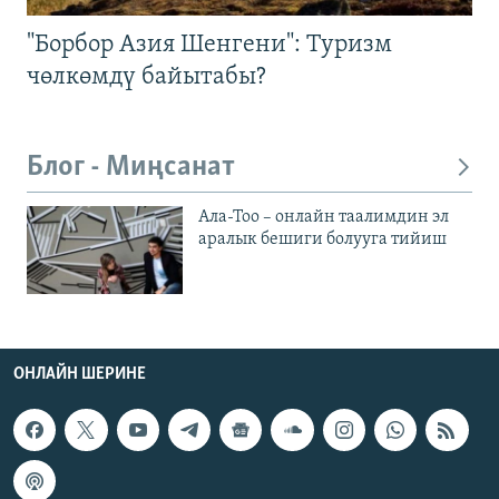
"Борбор Азия Шенгени": Туризм
чөлкөмдү байытабы?
Блог - Миңсанат
Ала-Тоо – онлайн таалимдин эл
аралык бешиги болууга тийиш
ОНЛАЙН ШЕРИНЕ