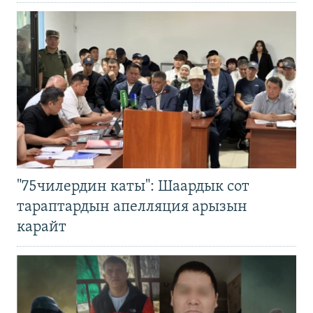
"75чилердин каты": Шаардык сот
тараптардын апелляция арызын
карайт