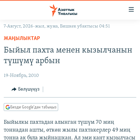
Линктер
Мазмунга
өтүңүз
7-Август, 2026-жыл, жума, Бишкек убактысы 04:51
Навигацияга
ЖАҢЫЛЫКТАР
өтүңүз
ЖАҢЫЛЫКТАР
КЫРГЫЗСТАН
Издөөгө
Быйыл пахта менен кызылчанын
салыңыз
ДҮЙНӨ
КЫРГЫЗСТАН
түшүмү арбын
УКРАИНА
САЯСАТ
ДҮЙНӨ
19-Ноябрь, 2010
АТАЙЫН ИЛИКТӨӨ
ЭКОНОМИКА
БОРБОР АЗИЯ
ТВ ПРОГРАММАЛАР
Бөлүшүңүз
МАДАНИЯТ
ПОДКАСТ
БҮГҮН АЗАТТЫКТА
Бизди Google'дан табыңыз
ӨЗГӨЧӨ ПИКИР
ЭКСПЕРТТЕР ТАЛДАЙТ
Быйылкы пахтадан алынган түшүм 70 миң
БИЗ ЖАНА ДҮЙНӨ
Русский
тоннадан ашты, өткөн жылы пахтакерлер 49 миң
ДАНИСТЕ
тонна ак була жыйнашкан. Ал эми кант кызылчасы