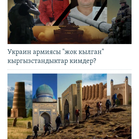
Украин армиясы "жок кылган"
кыргызстандыктар кимдер?