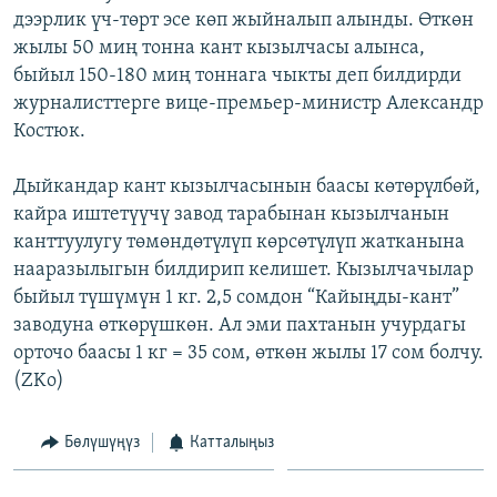
дээрлик үч-төрт эсе көп жыйналып алынды. Өткөн
ОНЛАЙН ШЕРИНЕ
ЭЖЕ-СИҢДИЛЕР
жылы 50 миң тонна кант кызылчасы алынса,
АЗАТТЫК+
быйыл 150-180 миң тоннага чыкты деп билдирди
ЫҢГАЙСЫЗ СУРООЛОР
журналисттерге вице-премьер-министр Александр
Костюк.
ЭЕ/АРнун бардык сайттары
Дыйкандар кант кызылчасынын баасы көтөрүлбөй,
кайра иштетүүчү завод тарабынан кызылчанын
канттуулугу төмөндөтүлүп көрсөтүлүп жатканына
нааразылыгын билдирип келишет. Кызылчачылар
быйыл түшүмүн 1 кг. 2,5 сомдон “Кайыңды-кант”
заводуна өткөрүшкөн. Ал эми пахтанын учурдагы
орточо баасы 1 кг = 35 сом, өткөн жылы 17 сом болчу.
(ZKo)
Бөлүшүңүз
Катталыңыз