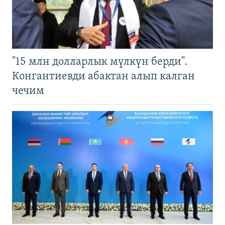
"15 млн долларлык мүлкүн берди".
Конгантиевди абактан алып калган
чечим