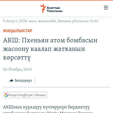
Линктер
Мазмунга
өтүңүз
9-Август, 2026-жыл, жекшемби, Бишкек убактысы 14:44
Навигацияга
ЖАҢЫЛЫКТАР
өтүңүз
ЖАҢЫЛЫКТАР
КЫРГЫЗСТАН
Издөөгө
АКШ: Пхеньян атом бомбасын
салыңыз
ДҮЙНӨ
КЫРГЫЗСТАН
жасоону каалап жатканын
УКРАИНА
САЯСАТ
ДҮЙНӨ
көрсөттү
АТАЙЫН ИЛИКТӨӨ
ЭКОНОМИКА
БОРБОР АЗИЯ
22-Ноябрь, 2010
ТВ ПРОГРАММАЛАР
МАДАНИЯТ
Бөлүшүңүз
ПОДКАСТ
БҮГҮН АЗАТТЫКТА
ӨЗГӨЧӨ ПИКИР
ЭКСПЕРТТЕР ТАЛДАЙТ
Бизди Google'дан табыңыз
БИЗ ЖАНА ДҮЙНӨ
Русский
АКШнын куралдуу күчтөрүнүн бирдиктүү
ДАНИСТЕ