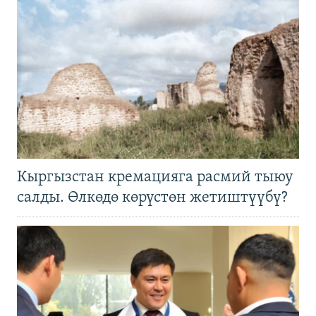
Кыргызстан кремацияга расмий тыюу
салды. Өлкөдө көрүстөн жетиштүүбү?