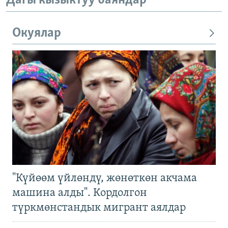
Дагы кызыктуу баяндар
Окуялар
"Күйөөм үйлөндү, жөнөткөн акчама
машина алды". Кордолгон
түркмөнстандык мигрант аялдар