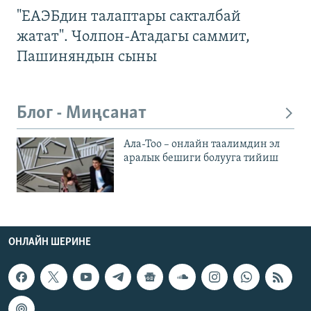
"ЕАЭБдин талаптары сакталбай
жатат". Чолпон-Атадагы саммит,
Пашиняндын сыны
Блог - Миңсанат
Ала-Тоо – онлайн таалимдин эл
аралык бешиги болууга тийиш
ОНЛАЙН ШЕРИНЕ