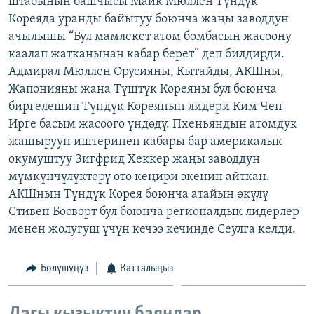
штабынын башчысы Майк Мюллен Түндүк
ОНЛАЙН ШЕРИНЕ
ЭЖЕ-СИҢДИЛЕР
Кореяда уранды байытуу боюнча жаңы заводдун
ачылышы “Бул мамлекет атом бомбасын жасоону
АЗАТТЫК+
каалап жатканынан кабар берет” деп билдирди.
ЫҢГАЙСЫЗ СУРООЛОР
Адмирал Мюллен Орусияны, Кытайды, АКШны,
Жапонияны жана Түштүк Кореяны бул боюнча
биргелешип Түндүк Кореянын лидери Ким Чен
ЭЕ/АРнун бардык сайттары
Ирге басым жасоого үндөдү. Пхеньяндын атомдук
жашыруун иштеринен кабары бар америкалык
окумуштуу Зигфрид Хеккер жаңы заводдун
мүмкүнчүлүктөрү өтө кеңири экенин айткан.
АКШнын Түндүк Корея боюнча атайын өкүлү
Стивен Босворт бул боюнча регионалдык лидерлер
менен жолугуш үчүн кечээ кечинде Сеулга келди.
Бөлүшүңүз
Катталыңыз