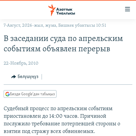
Линктер
Мазмунга
өтүңүз
7-Август, 2026-жыл, жума, Бишкек убактысы 10:51
Навигацияга
ЖАҢЫЛЫКТАР
өтүңүз
В заседании суда по апрельским
КЫРГЫЗСТАН
Издөөгө
событиям объявлен перерыв
салыңыз
ДҮЙНӨ
КЫРГЫЗСТАН
22-Ноябрь, 2010
УКРАИНА
САЯСАТ
ДҮЙНӨ
АТАЙЫН ИЛИКТӨӨ
ЭКОНОМИКА
БОРБОР АЗИЯ
Бөлүшүңүз
ТВ ПРОГРАММАЛАР
МАДАНИЯТ
Бизди Google'дан табыңыз
ПОДКАСТ
БҮГҮН АЗАТТЫКТА
Судебный процесс по апрельским событиям
ӨЗГӨЧӨ ПИКИР
ЭКСПЕРТТЕР ТАЛДАЙТ
приостановлен до 14:00 часов. Причиной
БИЗ ЖАНА ДҮЙНӨ
послужило требование потерпевшей стороны о
Русский
ДАНИСТЕ
взятии под стражу всех обвиняемых.