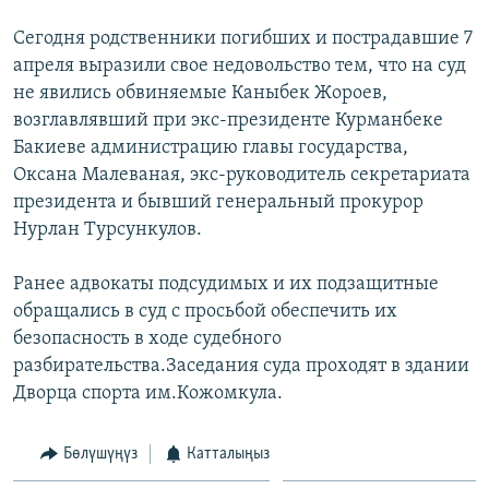
ОНЛАЙН ШЕРИНЕ
ЭЖЕ-СИҢДИЛЕР
Сегодня родственники погибших и пострадавшие 7
АЗАТТЫК+
апреля выразили свое недовольство тем, что на суд
не явились обвиняемые Каныбек Жороев,
ЫҢГАЙСЫЗ СУРООЛОР
возглавлявший при экс-президенте Курманбеке
Бакиеве администрацию главы государства,
ЭЕ/АРнун бардык сайттары
Оксана Малеваная, экс-руководитель секретариата
президента и бывший генеральный прокурор
Нурлан Турсункулов.
Ранее адвокаты подсудимых и их подзащитные
обращались в суд с просьбой обеспечить их
безопасность в ходе судебного
разбирательства.Заседания суда проходят в здании
Дворца спорта им.Кожомкула.
Бөлүшүңүз
Катталыңыз