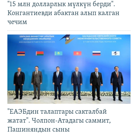
"15 млн долларлык мүлкүн берди".
Конгантиевди абактан алып калган
чечим
"ЕАЭБдин талаптары сакталбай
жатат". Чолпон-Атадагы саммит,
Пашиняндын сыны