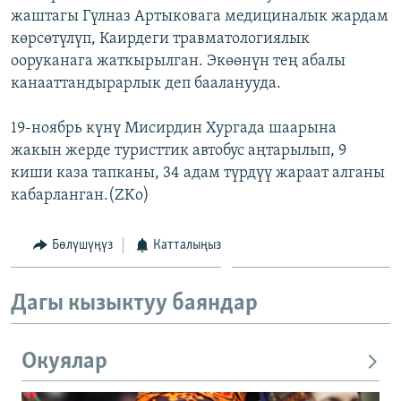
жаштагы Гүлназ Артыковага медициналык жардам
ОНЛАЙН ШЕРИНЕ
ЭЖЕ-СИҢДИЛЕР
көрсөтүлүп, Каирдеги травматологиялык
АЗАТТЫК+
ооруканага жаткырылган. Экөөнүн тең абалы
ЫҢГАЙСЫЗ СУРООЛОР
канааттандырарлык деп бааланууда.
19-ноябрь күнү Мисирдин Хургада шаарына
ЭЕ/АРнун бардык сайттары
жакын жерде туристтик автобус аңтарылып, 9
киши каза тапканы, 34 адам түрдүү жараат алганы
кабарланган.(ZKo)
Бөлүшүңүз
Катталыңыз
Дагы кызыктуу баяндар
Окуялар