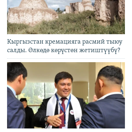
Кыргызстан кремацияга расмий тыюу
салды. Өлкөдө көрүстөн жетиштүүбү?