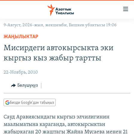
Линктер
Мазмунга
өтүңүз
9-Август, 2026-жыл, жекшемби, Бишкек убактысы 19:06
Навигацияга
ЖАҢЫЛЫКТАР
өтүңүз
ЖАҢЫЛЫКТАР
КЫРГЫЗСТАН
Издөөгө
Мисирдеги автокырсыкта эки
салыңыз
ДҮЙНӨ
КЫРГЫЗСТАН
кыргыз кыз жабыр тартты
УКРАИНА
САЯСАТ
ДҮЙНӨ
22-Ноябрь, 2010
АТАЙЫН ИЛИКТӨӨ
ЭКОНОМИКА
БОРБОР АЗИЯ
ТВ ПРОГРАММАЛАР
Бөлүшүңүз
МАДАНИЯТ
ПОДКАСТ
БҮГҮН АЗАТТЫКТА
Бизди Google'дан табыңыз
ӨЗГӨЧӨ ПИКИР
ЭКСПЕРТТЕР ТАЛДАЙТ
Сауд Аравиясындагы кыргыз элчилигинин
БИЗ ЖАНА ДҮЙНӨ
Русский
маалыматына караганда, автокырсыктан
ДАНИСТЕ
жабыркаган 20 жаштагы Жайна Мусаева менен 21