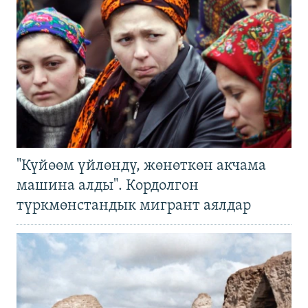
"Күйөөм үйлөндү, жөнөткөн акчама
машина алды". Кордолгон
түркмөнстандык мигрант аялдар