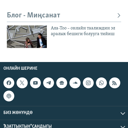
Блог - Миңсанат
Ала-Тоо – онлайн таалимдин эл
аралык бешиги болууга тийиш
ОНЛАЙН ШЕРИНЕ
БИЗ ЖӨНҮНДӨ
"АЗАТТЫКТЫН" САНДЫГЫ